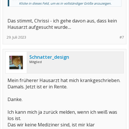
auf Weiterbehandlung warten. Notfalls geht man zum nächsten
Klicke in dieses Feld, um es in vollständiger Größe anzuzeigen.
Unfallarzt. Es gibt im Umkreis sicher noch einen.
Irgendwer muss doch da mal draufschauen, und wenns der
Hausarzt ist.
Das stimmt, Chrissi - ich gehe davon aus, dass kein
Hausarzt aufgesucht wurde....
Hier kann dir sicher niemand sagen, was du hast.
29. Juli 2023
#7
Schnatter_design
Mitglied
Mein früherer Hausarzt hat mich krankgeschrieben.
Damals. Jetzt ist er in Rente.
Danke.
Ich kann mich ja zurück melden, wenn ich weiß was
los ist.
Das wir keine Mediziner sind, ist mir klar