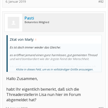
6. Januar 2019
#82
Pasti
Bekanntes Mitglied
Zitat von Marly:
↑
Es ist doch immer wieder das Gleiche:
es eröffnet jemand einen ganz harmlosen, gut gemeinten Thread
und wird bombardiert wie der ärgste Feind der Menschheit.
Ich weiß, warum ich mich seit Jahren zurückhalte. Sonst wäre ich
Klicke in dieses Feld, um es in vollständiger Größe anzuzeigen.
schon lange nicht mehr hier.
Hallo Zusammen,
habt Ihr eigentlich bemerkt, daß sich die
Threaderstellerin Lisa nun hier im Forum
abgemeldet hat?