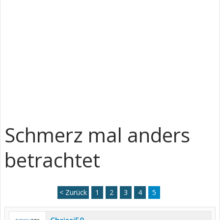
Schmerz mal anders
betrachtet
< Zurück
1
2
3
4
5