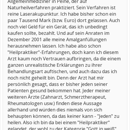
Allgemeinmediziner in Peine, der auf
Naturheilverfahren praktiziert. Sein Verfahren ist
reine Laserakupunktur. Ich habe bisher schon ein
paar Tausend Mark (bzw. Euro) dort gelassen. Auch
noch viel Geld für ein Gerät, das ich unbedingt
kaufen sollte, bezahlt. Und auf sein Anraten im
Dezember 2001 alle meine Amalganfüllungen
herausnehmen lassen. Ich habe also schon
"Heilpraktiker"-Erfahrungen, doch kann ich diesem
Arzt kaum noch Vertrauen aufbringen, da die einem
ganzen unrealistische Erklärungen zu ihrer
Behandlungsart auftischen, und auch dazu das ich
noch nicht geheilt bin. Denn der Arzt hat mir
persönlich gesagt, dass er bisher jeden seiner
Patienten gesund bekommen hat. Jeder meiner
weiteren Ärzte (Zahnarzt, Schmerztherapeut,
Rheumatologen usw.) finden diese Aussage
allerhand und würden dies niemals von sich
behaupten können, da das keiner kann - "Jeden" zu
heilen. Also ich bin da bei einem "Heilpraktiker"
gelandet, der wohl zu der Kategorie "Gott in weiß"