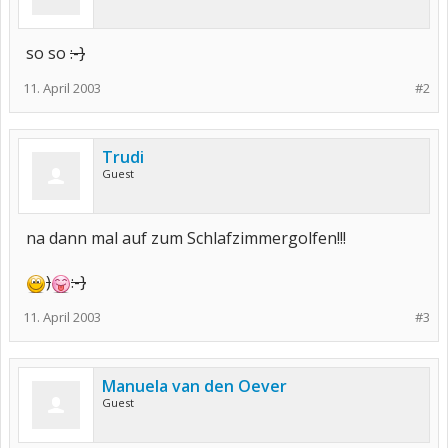
so so
:-}
11. April 2003
#2
Trudi
Guest
na dann mal auf zum Schlafzimmergolfen!!!
)
:-}
11. April 2003
#3
Manuela van den Oever
Guest