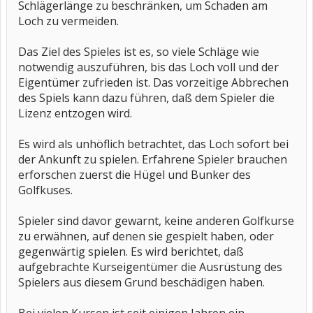
Schlägerlänge zu beschränken, um Schaden am
Loch zu vermeiden.
Das Ziel des Spieles ist es, so viele Schläge wie
notwendig auszuführen, bis das Loch voll und der
Eigentümer zufrieden ist. Das vorzeitige Abbrechen
des Spiels kann dazu führen, daß dem Spieler die
Lizenz entzogen wird.
Es wird als unhöflich betrachtet, das Loch sofort bei
der Ankunft zu spielen. Erfahrene Spieler brauchen
erforschen zuerst die Hügel und Bunker des
Golfkuses.
Spieler sind davor gewarnt, keine anderen Golfkurse
zu erwähnen, auf denen sie gespielt haben, oder
gegenwärtig spielen. Es wird berichtet, daß
aufgebrachte Kurseigentümer die Ausrüstung des
Spielers aus diesem Grund beschädigen haben.