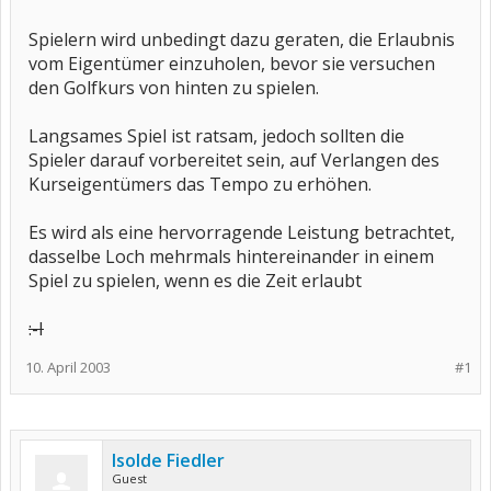
Spielern wird unbedingt dazu geraten, die Erlaubnis
vom Eigentümer einzuholen, bevor sie versuchen
den Golfkurs von hinten zu spielen.
Langsames Spiel ist ratsam, jedoch sollten die
Spieler darauf vorbereitet sein, auf Verlangen des
Kurseigentümers das Tempo zu erhöhen.
Es wird als eine hervorragende Leistung betrachtet,
dasselbe Loch mehrmals hintereinander in einem
Spiel zu spielen, wenn es die Zeit erlaubt
:-I
10. April 2003
#1
Isolde Fiedler
Guest