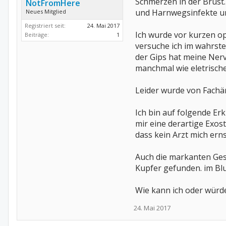
Schmerzen in der Brust
NotFromHere
und Harnwegsinfekte u
Neues Mitglied
Registriert seit:
24. Mai 2017
Ich wurde vor kurzen op
Beiträge:
1
versuche ich im wahrste
der Gips hat meine Ne
manchmal wie eletrisc
Leider wurde von Fachär
Ich bin auf folgende E
mir eine derartige Exos
dass kein Arzt mich ern
Auch die markanten Ges
Kupfer gefunden. im Blu
Wie kann ich oder würde
24. Mai 2017