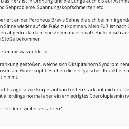
. Das Herz ist in Ordnung und die Lunge auch bis auf Ast
nd Sehprobleme. Spannungskopfschmerzen etc.
eriert an der Peroneus Brevis Sehne die sich bei mir irgen
n Sinne wieder auf die Füße zu kommen. Mein Fuß ist nach 
rven abgedrückt da meine Zehen manchmal sehr komisch au
he Stöße bekommen.
zten nie was entdeckt.
rkrankung gestoßen, welche sich Okzipitalhorn Syndrom nenn
tosen am Hinterkopf bestehen die ein typisches Krankheitsme
st nimmt.
ichtszüge sowie Körperaufbau treffen stark auf mich zu. De
t allerdings normal aber ein erniedrigtes Coeroluplasmin (we
t ihr denn weiter verfahren?