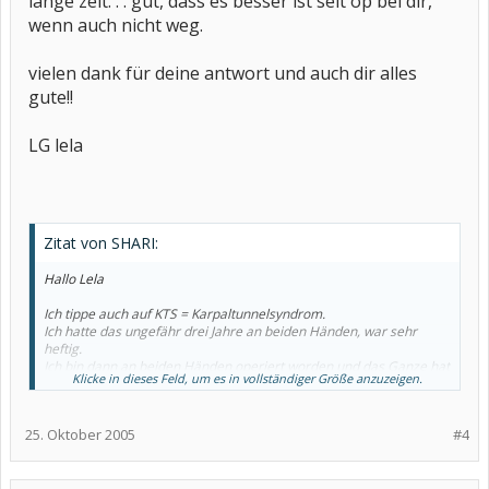
lange zeit. . . gut, dass es besser ist seit op bei dir,
wenn auch nicht weg.
vielen dank für deine antwort und auch dir alles
gute!!
LG lela
Zitat von SHARI:
Hallo Lela
Ich tippe auch auf KTS = Karpaltunnelsyndrom.
Ich hatte das ungefähr drei Jahre an beiden Händen, war sehr
heftig.
Ich bin dann an beiden Händen operiert worden und das Ganze hat
Klicke in dieses Feld, um es in vollständiger Größe anzuzeigen.
sofort aufgehört.
Jetzt habe ich das manchmal, wenn die Sehnenscheide sich
entzündet. Dann ist es wieder schier unerträglich.
25. Oktober 2005
#4
Beim letzten Mal bekam ich Kortison unter die Sehne gespritzt und
auch danach war es wieder weg.