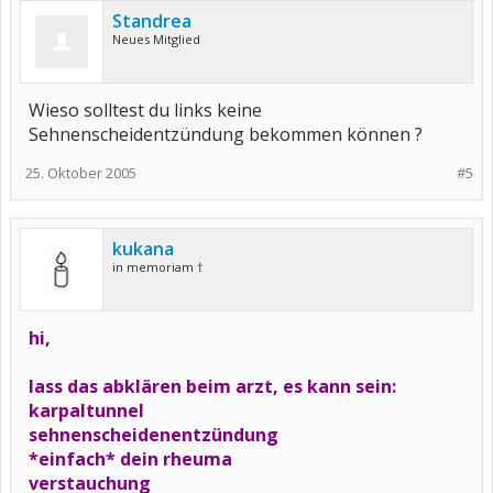
Sprech Deinen Doc mal drauf an. Der schickt Dich dann zum
Standrea
Neurologen und der kann es sofort feststellen.
Neues Mitglied
Alles Gute Dir und gute Besserung
Shari
Wieso solltest du links keine
Sehnenscheidentzündung bekommen können ?
25. Oktober 2005
#5
kukana
in memoriam †
hi,
lass das abklären beim arzt, es kann sein:
karpaltunnel
sehnenscheidenentzündung
*einfach* dein rheuma
verstauchung