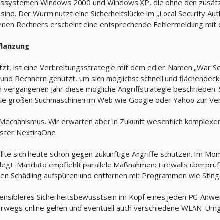
ssystemen Windows 2000 und Windows XP, die ohne den zusätzlic
nd. Der Wurm nutzt eine Sicherheitslücke im „Local Security Au
lenen Rechners erscheint eine entsprechende Fehlermeldung mit d
flanzung
utzt, ist eine Verbreitungsstrategie mit dem edlen Namen „War Se
 und Rechnern genutzt, um sich möglichst schnell und flächendeck
 vergangenen Jahr diese mögliche Angriffstrategie beschrieben. S
 die großen Suchmaschinen im Web wie Google oder Yahoo zur Ver
r Mechanismus. Wir erwarten aber in Zukunft wesentlich komplexer
ster NextiraOne.
llte sich heute schon gegen zukünftige Angriffe schützen. Im Mo
legt. Mandato empfiehlt parallele Maßnahmen: Firewalls überprüf
den Schädling aufspüren und entfernen mit Programmen wie Sting
 sensibleres Sicherheitsbewusstsein im Kopf eines jeden PC-Anw
erwegs online gehen und eventuell auch verschiedene WLAN-Umgeb