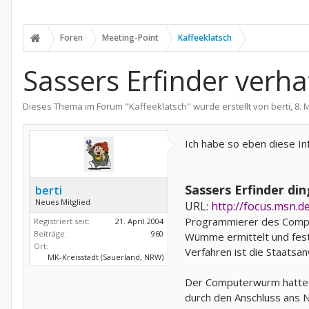
Foren
Meeting-Point
Kaffeeklatsch
Sassers Erfinder verha
Dieses Thema im Forum "
Kaffeeklatsch
" wurde erstellt von
berti
,
8. 
Ich habe so eben diese Inf
Sassers Erfinder di
berti
Neues Mitglied
URL:
http://focus.msn
Programmierer des Comput
Registriert seit:
21. April 2004
Beiträge:
960
Wümme ermittelt und fe
Ort:
Verfahren ist die Staatsa
MK-Kreisstadt (Sauerland, NRW)
Der Computerwurm hatte si
durch den Anschluss ans N