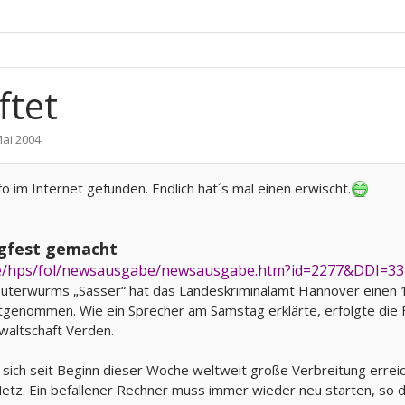
ftet
Mai 2004
.
o im Internet gefunden. Endlich hat´s mal einen erwischt.
ngfest gemacht
.de/hps/fol/newsausgabe/newsausgabe.htm?id=2277&DDI=3
erwurms „Sasser“ hat das Landeskriminalamt Hannover einen 18
stgenommen.
Wie ein Sprecher am Samstag erklärte, erfolgte die
nwaltschaft Verden.
ch seit Beginn dieser Woche weltweit große Verbreitung erreicht. 
etz. Ein befallener Rechner muss immer wieder neu starten, so d