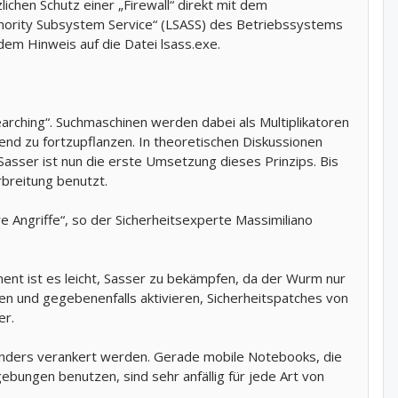
hen Schutz einer „Firewall“ direkt mit dem
thority Subsystem Service“ (LSASS) des Betriebssystems
em Hinweis auf die Datei lsass.exe.
arching“. Suchmaschinen werden dabei als Multiplikatoren
end zu fortzupflanzen. In theoretischen Diskussionen
asser ist nun die erste Umsetzung dieses Prinzips. Bis
breitung benutzt.
e Angriffe“, so der Sicherheitsexperte Massimiliano
ment ist es leicht, Sasser zu bekämpfen, da der Wurm nur
en und gegebenenfalls aktivieren, Sicherheitspatches von
er.
enders verankert werden. Gerade mobile Notebooks, die
ungen benutzen, sind sehr anfällig für jede Art von