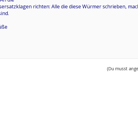
nsersatzklagen richten: Alle die diese Würmer schrieben, mac
ind.
üße
(Du musst angem