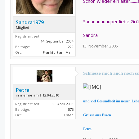
Schon wieder ein älter........
Suuuuuuuuuuper liebe Grü
Sandra1979
Mitglied
Sandra
Registriert seit:
14. September 2004
13. November 2005
Beiträge:
229
Ort:
Frankfurt am Main
Schliesse mich auch noch sch
Petra
in memoriam † 12.04.2010
und viel Gesundheit im neuen Lebe
Registriert seit:
30. April 2003
Beiträge:
576
Ort:
Essen
Grüsse aus Essen
Petra