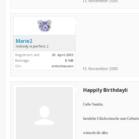
13. November 2005
Marie2
nobody is perfect ;)
Registriert seit:
30. April 2003
Beiträge:
8.548
Ort:
entenhausen
13. November 2005
Happily Birthdayli
Liebe Sandra,
herzliche Glückwünsche zum Geburtsta
wünscht dir alles