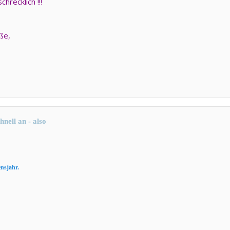
schrecklich !!!
ße,
nell an - also
nsjahr.