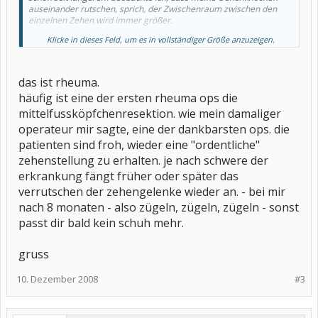
auseinander rutschen, sprich, der Zwischenraum zwischen den
einzelnen Zehen wird immer größer.
Klicke in dieses Feld, um es in vollständiger Größe anzuzeigen.
Es ist vielleicht eine dumme Frage, aber kann das Rheuma daran
schuld sein?
Danke
das ist rheuma.
häufig ist eine der ersten rheuma ops die
mittelfussköpfchenresektion. wie mein damaliger
operateur mir sagte, eine der dankbarsten ops. die
patienten sind froh, wieder eine "ordentliche"
zehenstellung zu erhalten. je nach schwere der
erkrankung fängt früher oder später das
verrutschen der zehengelenke wieder an. - bei mir
nach 8 monaten - also zügeln, zügeln, zügeln - sonst
passt dir bald kein schuh mehr.
gruss
10. Dezember 2008
#3