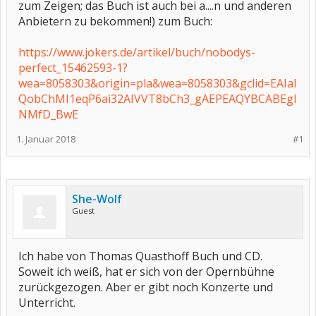
zum Zeigen; das Buch ist auch bei a....n und anderen
Anbietern zu bekommen!) zum Buch:
https://www.jokers.de/artikel/buch/nobodys-
perfect_15462593-1?
wea=8058303&origin=pla&wea=8058303&gclid=EAIaI
QobChMI1eqP6ai32AIVVT8bCh3_gAEPEAQYBCABEgI
NMfD_BwE
1. Januar 2018
#1
She-Wolf
Guest
Ich habe von Thomas Quasthoff Buch und CD.
Soweit ich weiß, hat er sich von der Opernbühne
zurückgezogen. Aber er gibt noch Konzerte und
Unterricht.