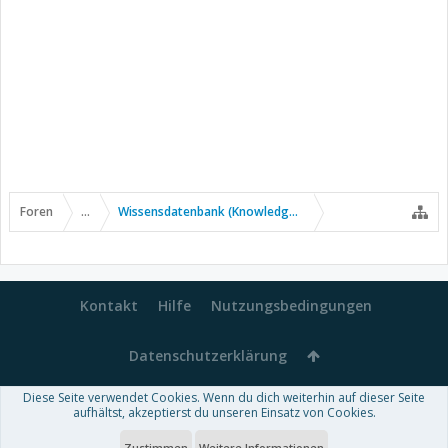
Foren
...
Wissensdatenbank (Knowledge Base)
Kontakt
Hilfe
Nutzungsbedingungen
Datenschutzerklärung
Diese Seite verwendet Cookies. Wenn du dich weiterhin auf dieser Seite
Forum software by XenForo™
aufhältst, akzeptierst du unseren Einsatz von Cookies.
-
Deutsch von xenDach
Some XenForo functionality crafted by
Audentio Design
.
Theme designed by
ThemeHouse
.
Zustimmen
Weitere Informationen