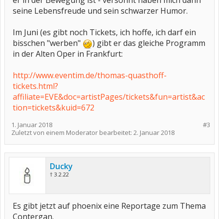
er in der Bewegung ist - versöhnt haben mich dann
seine Lebensfreude und sein schwarzer Humor.
Im Juni (es gibt noch Tickets, ich hoffe, ich darf ein
bisschen "werben"
) gibt er das gleiche Programm
in der Alten Oper in Frankfurt:
http://www.eventim.de/thomas-quasthoff-
tickets.html?
affiliate=EVE&doc=artistPages/tickets&fun=artist&ac
tion=tickets&kuid=672
1. Januar 2018
#3
Zuletzt von einem Moderator bearbeitet:
2. Januar 2018
Ducky
† 3.2.22
Es gibt jetzt auf phoenix eine Reportage zum Thema
Contergan.