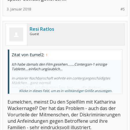
3. Januar 2018
#5
Resi Ratlos
Guest
Zitat von Eumel2:
↑
Ich habe damals den Film gesehen........Contergan-1 einzige
Tablette....einfach unglaublich...
in unserer Nachbarschaft wohnte ein contergangeschädigtes
Mädchen....ganz normal
entwickelt bis auf die kurzen Ärmchen..........die direkten
Klicke in dieses Feld, um es in vollständiger Größe anzuzeigen.
Zusammenhänge sind uns erst sehr viel
später bewußt geworden....
Eumelchen, meinst Du den Spielfilm mit Katharina
Wackernagel? Der hat das Problem - auch das der
Vorurteile der Mitmenschen, der Diskriminierungen
und Anfeindungen gegen Betroffene und ihre
Familien - sehr eindrucksvoll illustriert.