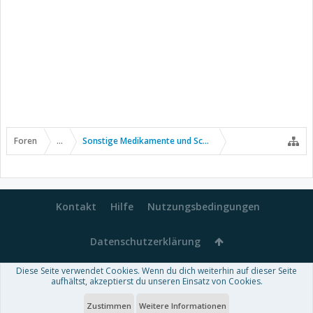
Foren
...
Sonstige Medikamente und Schmerztherapie
Kontakt
Hilfe
Nutzungsbedingungen
Datenschutzerklärung
Diese Seite verwendet Cookies. Wenn du dich weiterhin auf dieser Seite
Forum software by XenForo™
aufhältst, akzeptierst du unseren Einsatz von Cookies.
-
Deutsch von xenDach
Some XenForo functionality crafted by
Audentio Design
.
Theme designed by
ThemeHouse
.
Zustimmen
Weitere Informationen