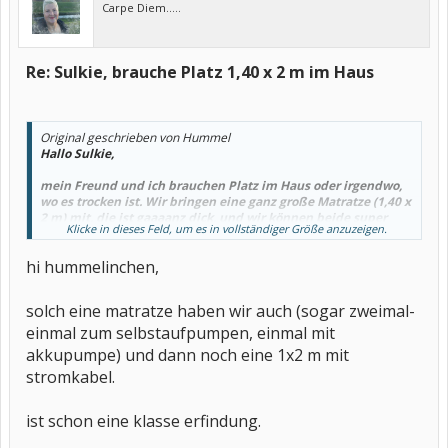
Carpe Diem.....
Re: Sulkie, brauche Platz 1,40 x 2 m im Haus
Original geschrieben von Hummel
Hallo Sulkie,
mein Freund und ich brauchen Platz im Haus oder irgendwo,
wo es trocken ist. Wir bringen eine ganz große Matratze (1,40 x
2 m) mit, die ist gaaaanz dick, und wir können beide super
Klicke in dieses Feld, um es in vollständiger Größe anzuzeigen.
drauf schlafen. Ach ja, ne Steckdose sollte auch in der Nähe
sein.
hi hummelinchen,
Gruß
solch eine matratze haben wir auch (sogar zweimal-
Hummelinchen
einmal zum selbstaufpumpen, einmal mit
akkupumpe) und dann noch eine 1x2 m mit
stromkabel.
ist schon eine klasse erfindung.