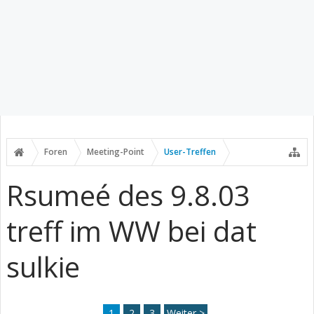
Foren
Meeting-Point
User-Treffen
Rsumeé des 9.8.03
treff im WW bei dat
sulkie
1
2
3
Weiter >