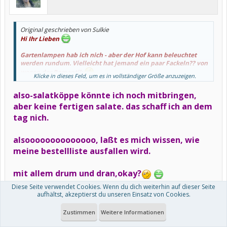
Original geschrieben von Sulkie
Hi Ihr Lieben
Gartenlampen hab ich nich - aber der Hof kann beleuchtet
werden rundum. Vielleicht hat jemand ein paar Fackeln?? von
wegen der Romantik
Klicke in dieses Feld, um es in vollständiger Größe anzuzeigen.
Liebes Liebelein - Salatköppe bringst de mit - aber Salat eher
nich
*grübel*
also-salatköppe könnte ich noch mitbringen,
aber keine fertigen salate. das schaff ich an dem
tag nich.
alsoooooooooooooo, laßt es mich wissen, wie
meine bestellliste ausfallen wird.
mit allem drum und dran,okay?
Diese Seite verwendet Cookies. Wenn du dich weiterhin auf dieser Seite
@dat SULKIE: na denn meine holde,wünsch ich dir
aufhältst, akzeptierst du unseren Einsatz von Cookies.
mojen eine gute fahrt, spaßiges ankommen und
Zustimmen
Weitere Informationen
fröhliches auspacken sowie ein nettes