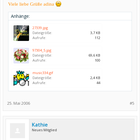
Viele liebe Grüße adina
Anhänge:
27339.jpg
Dateigröße:
3,7 KB
Aufrufe:
112
97304_5.jpg
Dateigröße:
69,6 KB
Aufrufe:
100
music334.gif
Dateigröße:
2,4 KB
Aufrufe:
44
25. Mai 2006
#5
Kathie
Neues Mitglied