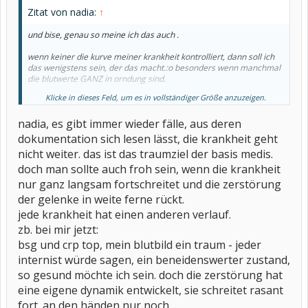
Zitat von nadia:
↑
und bise, genau so meine ich das auch .
wenn keiner die kurve meiner krankheit kontrolliert, dann soll ich
das wenigstens sein, der das macht.:o besonders wenn manchmal
die blutwerte GANZ in orndung sind.
Klicke in dieses Feld, um es in vollständiger Größe anzuzeigen.
ich weiss nun , dass ich mich damit nicht verrueckt machen soll und
meine frage ist jetzt: gibt es faelle , wo die krankheit
nadia, es gibt immer wieder fälle, aus deren
TATSAECHLICH zum stillstand gebracht werden kann?
dokumentation sich lesen lässt, die krankheit geht
oder ist verlauf der krankheit nur der einzige
nicht weiter. das ist das traumziel der basis medis.
krankheitsunterschied zwischen uns allen?
doch man sollte auch froh sein, wenn die krankheit
liebe gruesse
nur ganz langsam fortschreitet und die zerstörung
der gelenke in weite ferne rückt.
gute nacht
jede krankheit hat einen anderen verlauf.
zb. bei mir jetzt:
bsg und crp top, mein blutbild ein traum - jeder
internist würde sagen, ein beneidenswerter zustand,
so gesund möchte ich sein. doch die zerstörung hat
eine eigene dynamik entwickelt, sie schreitet rasant
fort. an den händen nur noch