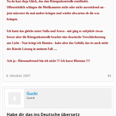
Na da hast duja Glück, das eine Röntgenkontrolle stattfindet.
Offensichtlich schlagen die Medikamente nicht oder nicht ausreichend an -
jetzt müsstest du mal andere kriegen und wieder abwarten ob die was
bringen.
Ich hatte das gleiche unter Sulfa und Arava - mir ging es subjektiv etwas
besser aber die Röntgenkontrolle brachte eine drastische Verschlechterung
ans Licht - Nun kriege ich Humira - habe aber das Gefühl, das ist auch nicht
des Rätsels Lösung in meinem Fall .....
Ach ja : Rheumafreund bin ich nicht !!! Ich hasse Rheuma !!!!
4. Oktober 2007
#2
Gucki
Guest
Habe dir das ins Deutsche übersetz