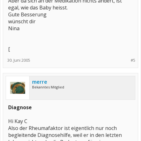
Aber da sich an der Medikation nichts ändert, ist
egal, wie das Baby heisst.
Gute Besserung
wünscht dir
Nina
[
30. Juni 2005
#5
merre
Bekanntes Mitglied
Diagnose
Hi Kay C
Also der Rheumafaktor ist eigentlich nur noch
begleitende Diagnosehilfe, weil er in den letzten