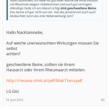
Hallo zusammen, ich habe vor gut einer Woche die erste Infusion
mit Rituximab (wegen rA)bekommen und auch gut vertragen.
Allerdings hatte ich am Abend richtig
dick geschwollene Beine
.
Das kenne ich gar nicht von mir. Hat das jemand von euch auch
beobachtet, kann das eine Nebenwirkung sein?
Hallo Nacktamoebe,
Auf welche unerwünschten Wirkungen müssen Sie
selbst
achten?
geschwollene Beine, sollten sie ihrem
Hausarzt oder ihrem Rheumaarzt mitteilen.
http://rheuma-stmk.at/pdf/MabThera.pdf
LG Gisi
19. Juni 2015
#2