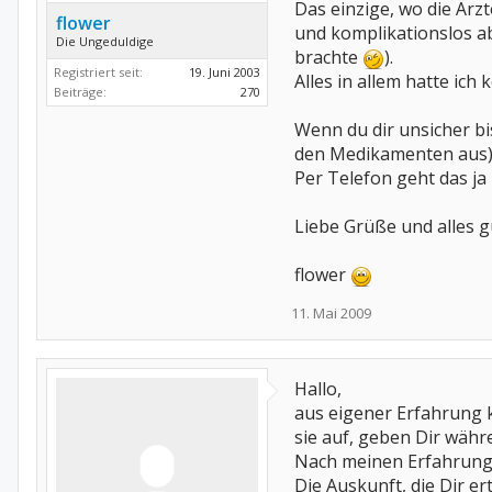
Das einzige, wo die Ärz
flower
und komplikationslos abg
Die Ungeduldige
brachte
).
Registriert seit:
19. Juni 2003
Alles in allem hatte ich 
Beiträge:
270
Wenn du dir unsicher b
den Medikamenten aus) 
Per Telefon geht das ja 
Liebe Grüße und alles g
flower
11. Mai 2009
Hallo,
aus eigener Erfahrung k
sie auf, geben Dir währ
Nach meinen Erfahrungen
Die Auskunft, die Dir er