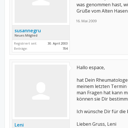
was genommen hast, würd
Grüße vom Alten Hasen
16. Mai 2009
susannegru
Neues Mitglied
Registriert seit:
30. April 2003
Beiträge:
704
Hallo espace,
hat Dein Rheumatologe D
meinem letzten Termin d
man Fragen hat kann ma
können sie Dir bestimm
Ich wünsche Dir für die 
Lieben Gruss, Leni
Leni