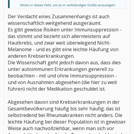
als auch Rheumatologe sehen da KEINEN Zusammehang zum
Klicke in dieses Feld, um es in vollständiger Größe anzuzeigen.
Leflunomid. Und nu?
Der Verdacht eines Zusammenhangs ist auch
wissenschaftlich weitgehend ausgeräumt.
Es gibt gewisse Risiken unter Immunsuppression -
das stimmt und bezieht sich allermeistens auf
Hautkrebs, und zwar weit überwiegend Nicht-
Melanome - und es gibt eine leichte Häufung von
anderen Krebserkrankungen.
Die Wissenschaft geht jedoch davon aus, dass dies
unter autoimmunen Erkrankungen generell zu
beobachten - mit und ohne Immunsuppression -
und von Ausnahmen abgesehen (die hier zu weit
führen) nicht der Medikation geschuldet ist.
Abgesehen davon sind Krebserkrankungen in der
Gesamtbevölkerung häufig bis sehr häufig; das ist
selbstredend bei Rheumakranken nicht anders. Die
leichte Häufung bei dieser Population ist in gewisser
Weise auch nachvollziehbar, wenn man sich vor