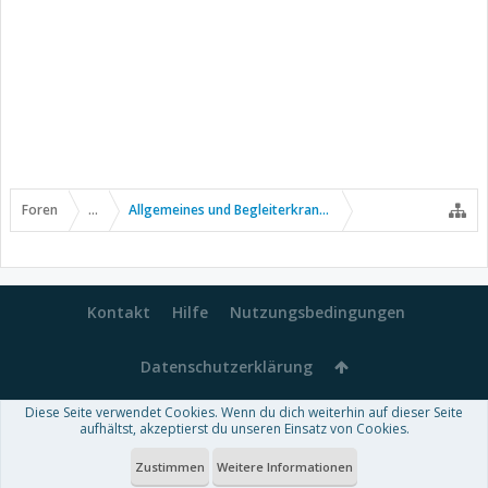
Foren
...
Allgemeines und Begleiterkrankungen
Kontakt
Hilfe
Nutzungsbedingungen
Datenschutzerklärung
Diese Seite verwendet Cookies. Wenn du dich weiterhin auf dieser Seite
Forum software by XenForo™
aufhältst, akzeptierst du unseren Einsatz von Cookies.
-
Deutsch von xenDach
Some XenForo functionality crafted by
Audentio Design
.
Theme designed by
ThemeHouse
.
Zustimmen
Weitere Informationen