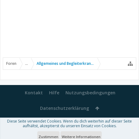
Foren
...
Allgemeines und Begleiterkrankungen
Kontakt
Hilfe
Nutzungsbedingungen
Datenschutzerklärung
Diese Seite verwendet Cookies. Wenn du dich weiterhin auf dieser Seite
Forum software by XenForo™
aufhältst, akzeptierst du unseren Einsatz von Cookies.
-
Deutsch von xenDach
Some XenForo functionality crafted by
Audentio Design
.
Theme designed by
ThemeHouse
.
Zustimmen
Weitere Informationen