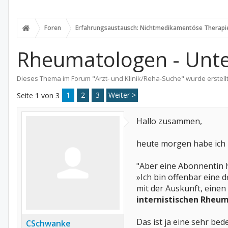
Foren
Erfahrungsaustausch: Nichtmedikamentöse Therapi
Rheumatologen - Unt
Dieses Thema im Forum "
Arzt- und Klinik/Reha-Suche
" wurde erstell
1
2
3
Weiter >
Seite 1 von 3
Hallo zusammen,
heute morgen habe ich 
"Aber eine Abonnentin 
»Ich bin offenbar eine 
mit der Auskunft, einen
internistischen Rheu
Das ist ja eine sehr b
CSchwanke