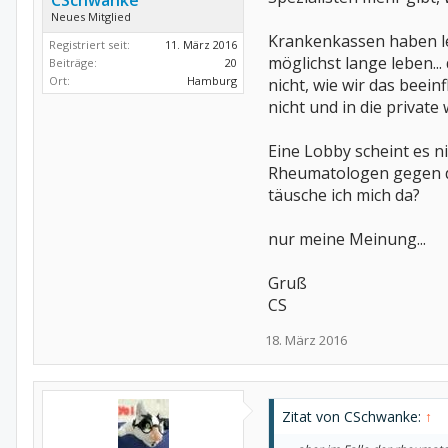
CSchwanke
Neues Mitglied
Krankenkassen haben lei
Registriert seit:
11. März 2016
möglichst lange leben...
Beiträge:
20
Ort:
Hamburg
nicht, wie wir das beei
nicht und in die private
Eine Lobby scheint es n
Rheumatologen gegen di
täusche ich mich da?
nur meine Meinung...
Gruß
CS
18. März 2016
Zitat von CSchwanke:
↑