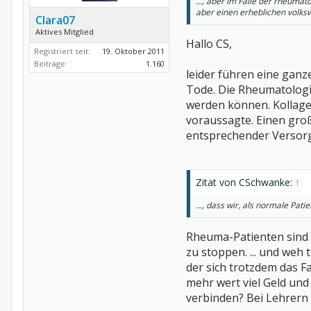
..., aber im Falle der rheuma
aber einen erheblichen volkswi
Clara07
Aktives Mitglied
Hallo CS,
Registriert seit:
19. Oktober 2011
Beiträge:
1.160
leider führen eine gan
Tode. Die Rheumatologie
werden können. Kollage
voraussagte. Einen groß
entsprechender Versor
Zitat von CSchwanke:
↑
..., dass wir, als normale Pat
Rheuma-Patienten sind n
zu stoppen. ... und weh 
der sich trotzdem das F
mehr wert viel Geld und
verbinden? Bei Lehrern 