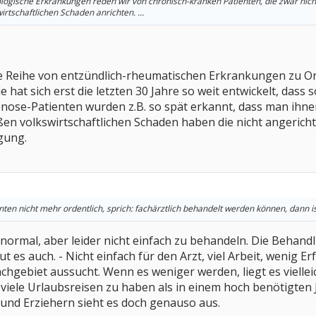
tologische Erkrankungen reden wir von chronisch-kranken Patienten, die zwar nic
rtschaftlichen Schaden anrichten. ...
ze Reihe von entzündlich-rheumatischen Erkrankungen zu 
 hat sich erst die letzten 30 Jahre so weit entwickelt, dass
nose-Patienten wurden z.B. so spät erkannt, dass man ihn
en volkswirtschaftlichen Schaden haben die nicht angericht
gung.
ienten nicht mehr ordentlich, sprich: fachärztlich behandelt werden können, dann ist
ormal, aber leider nicht einfach zu behandeln. Die Behand
tut es auch. - Nicht einfach für den Arzt, viel Arbeit, wenig 
achgebiet aussucht. Wenn es weniger werden, liegt es viellei
 viele Urlaubsreisen zu haben als in einem hoch benötigten 
und Erziehern sieht es doch genauso aus.