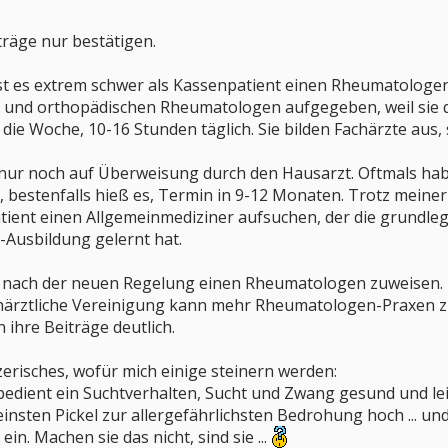
träge nur bestätigen.
st es extrem schwer als Kassenpatient einen Rheumatologen 
n und orthopädischen Rheumatologen aufgegeben, weil sie
die Woche, 10-16 Stunden täglich. Sie bilden Fachärzte aus,
nur noch auf Überweisung durch den Hausarzt. Oftmals h
 bestenfalls hieß es, Termin in 9-12 Monaten. Trotz meiner 
Patient einen Allgemeinmediziner aufsuchen, der die grundle
t-Ausbildung gelernt hat.
nach der neuen Regelung einen Rheumatologen zuweisen. Die
närztliche Vereinigung kann mehr Rheumatologen-Praxen zul
ihre Beiträge deutlich.
zerisches, wofür mich einige steinern werden:
edient ein Suchtverhalten, Sucht und Zwang gesund und lei
einsten Pickel zur allergefährlichsten Bedrohung hoch ... u
n. Machen sie das nicht, sind sie ...