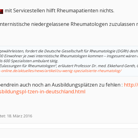
mit Servicestellen hilft Rheumapatienten nichts.
internistische niedergelassene Rheumatologen zuzulassen m
ewährleisten, fordert die Deutsche Gesellschaft für Rheumatologie (DGRh) desha
 Einwohner je zwei internistische Rheumatologen kommen – insgesamt wären d
ls 600 Spezialisten ambulant tätig.
n Zulassungen für Rheumatologen“, erläutert Professor Dr. med. Ekkehard Genth,
online.de/aktuelles/news/artikel/zu-wenig-spezialisierte-rheumatolog/
endrein auch noch an Ausbildungsplätzen zu fehlen :
http:
ildungspl-tzen-in-deutschland.html
tet:
18. März 2016