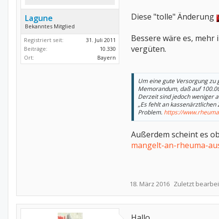
Diese "tolle" Änderung
Lagune
Bekanntes Mitglied
Bessere wäre es, mehr 
Registriert seit:
31. Juli 2011
vergüten.
Beiträge:
10.330
Ort:
Bayern
Um eine gute Versorgung zu g
Memorandum, daß auf 100.000
Derzeit sind jedoch weniger a
„Es fehlt an kassenärztliche
Problem.
https://www.rheuma-
Außerdem scheint es ob
mangelt-an-rheuma-ausb
18. März 2016
Zuletzt bearbei
Hallo,