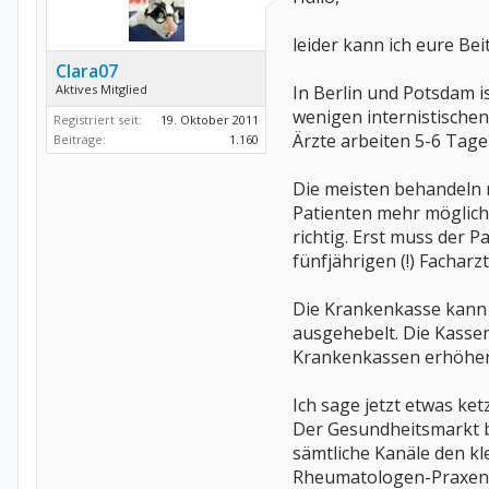
leider kann ich eure Bei
Clara07
Aktives Mitglied
In Berlin und Potsdam i
wenigen internistische
Registriert seit:
19. Oktober 2011
Ärzte arbeiten 5-6 Tage 
Beiträge:
1.160
Die meisten behandeln 
Patienten mehr möglich,
richtig. Erst muss der 
fünfjährigen (!) Facharz
Die Krankenkasse kann 
ausgehebelt. Die Kasse
Krankenkassen erhöhen 
Ich sage jetzt etwas ket
Der Gesundheitsmarkt b
sämtliche Kanäle den kl
Rheumatologen-Praxen ei