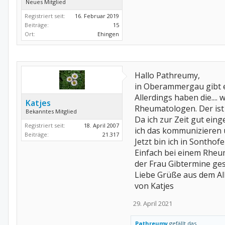
Neues Mitglied
Registriert seit:
16. Februar 2019
Beiträge:
15
Ort:
Ehingen
Hallo Pathreumy,
in Oberammergau gibt e
Allerdings haben die...
Katjes
Rheumatologen. Der ist
Bekanntes Mitglied
Da ich zur Zeit gut eing
Registriert seit:
18. April 2007
ich das kommunizieren 
Beiträge:
21.317
Jetzt bin ich in Sonthofe
Einfach bei einem Rheu
der Frau Gibtermine gesa
Liebe Grüße aus dem Al
von Katjes
29. April 2021
Pathreumy
gefällt das.