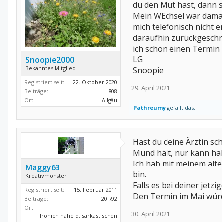
du den Mut hast, dann sp
Mein WEchsel war damal
mich telefonisch nicht e
daraufhin zurückgeschri
ich schon einen Termi
LG
Snoopie2000
Bekanntes Mitglied
Snoopie
Registriert seit:
22. Oktober 2020
29. April 2021
Beiträge:
808
Ort:
Allgäu
Pathreumy
gefällt das.
Hast du deine Ärztin sc
Mund hält, nur kann hal
Ich hab mit meinem alte
Maggy63
bin.
Kreativmonster
Falls es bei deiner jetz
Registriert seit:
15. Februar 2011
Den Termin im Mai würd
Beiträge:
20.792
Ort:
30. April 2021
Ironien nahe d. sarkastischen