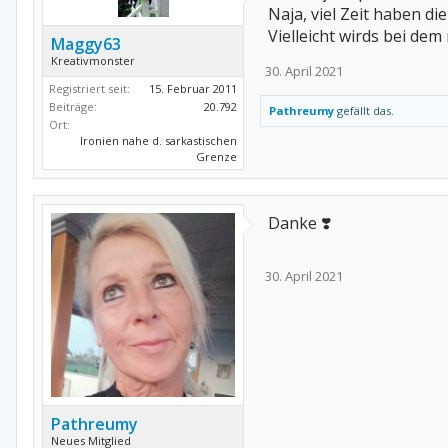
Naja, viel Zeit haben di
Vielleicht wirds bei dem
Maggy63
Kreativmonster
30. April 2021
Registriert seit:
15. Februar 2011
Beiträge:
20.792
Pathreumy
gefällt das.
Ort:
Ironien nahe d. sarkastischen
Grenze
Danke ❣️
30. April 2021
Pathreumy
Neues Mitglied