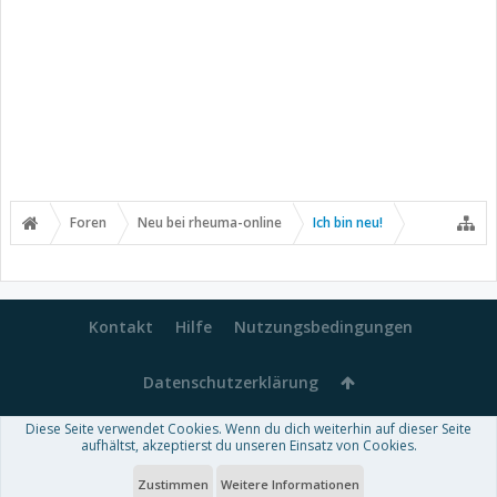
Foren
Neu bei rheuma-online
Ich bin neu!
Kontakt
Hilfe
Nutzungsbedingungen
Datenschutzerklärung
Diese Seite verwendet Cookies. Wenn du dich weiterhin auf dieser Seite
Forum software by XenForo™
aufhältst, akzeptierst du unseren Einsatz von Cookies.
-
Deutsch von xenDach
Some XenForo functionality crafted by
Audentio Design
.
Theme designed by
ThemeHouse
.
Zustimmen
Weitere Informationen