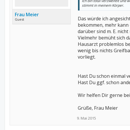
Ich bin total verzweifelt und
stimmt in meinem Körper.
Frau Meier
Das würde ich angesich
Guest
bekommen, mehr kann der
darüber sind m. E. nicht
Vielmehr bemüht sich da
Hausarzt problemlos beh
wenig bis nichts Greifba
vorliegt.
Hast Du schon einmal v
Hast Du ggf. schon ande
Wir helfen Dir gerne b
Grüße, Frau Meier
9. Mai 2015