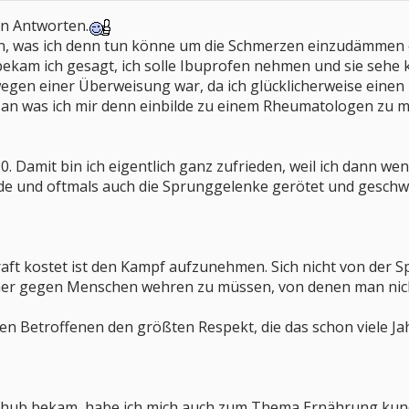
en Antworten.
tin, was ich denn tun könne um die Schmerzen einzudämmen o
 bekam ich gesagt, ich solle Ibuprofen nehmen und sie seh
 wegen einer Überweisung war, da ich glücklicherweise ein
 an was ich mir denn einbilde zu einem Rheumatologen zu mü
. Damit bin ich eigentlich ganz zufrieden, weil ich dann w
e und oftmals auch die Sprunggelenke gerötet und geschwol
raft kostet ist den Kampf aufzunehmen. Sich nicht von der
mmer gegen Menschen wehren zu müssen, von denen man nic
len Betroffenen den größten Respekt, die das schon viele J
Schub bekam, habe ich mich auch zum Thema Ernährung kund