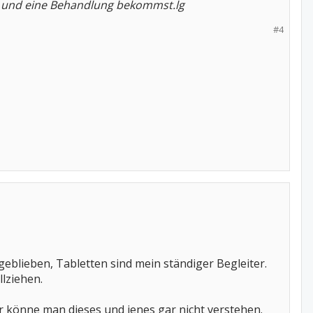
st und eine Behandlung bekommst.lg
#4
 geblieben, Tabletten sind mein ständiger Begleiter.
llziehen.
ker könne man dieses und jenes gar nicht verstehen.