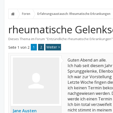
Foren
Erfahrungsaustausch: Rheumatische Erkrankungen
rheumatische Gelenksc
Dieses Thema im Forum "
Entzündliche rheumatische Erkrankungen
"
1
2
Weiter >
Seite 1 von 2
Guten Abend an alle.
Ich hab seit diesem Ja
Sprunggelenke, Ellenbo
Ich war zur Vorstellun
Letzte Woche fingen di
ich keinen Termin beko
nachgewiesen werden. D
werde ich einen Termin 
Ich bin total verzweife
nicht stimmt in meinem
Jane Austen