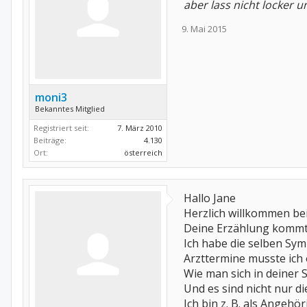
aber lass nicht locker 
9. Mai 2015
moni3
Bekanntes Mitglied
Registriert seit:
7. März 2010
Beiträge:
4.130
Ort:
österreich
Hallo Jane
Herzlich willkommen bei
Deine Erzählung kommt v
Ich habe die selben Sym
Arzttermine musste ich o
Wie man sich in deiner 
Und es sind nicht nur di
Ich bin z. B. als Angehö