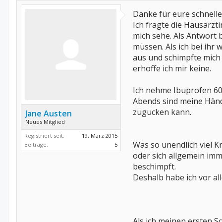
Danke für eure schnell
Ich fragte die Hausärz
mich sehe. Als Antwort
müssen. Als ich bei ihr
aus und schimpfte mich
erhoffe ich mir keine.
Ich nehme Ibuprofen 600
Abends sind meine Händ
zugucken kann.
Jane Austen
Neues Mitglied
Registriert seit:
19. März 2015
Was so unendlich viel K
Beiträge:
5
oder sich allgemein i
beschimpft.
Deshalb habe ich vor al
Als ich meinen ersten 