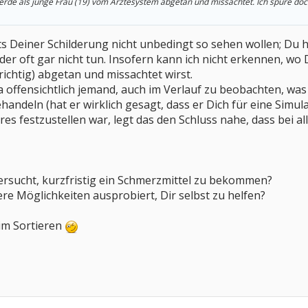
 werde als junge Frau (19) vom Ärztesystem abgetan und missachtet. Ich spüre do
ts Deiner Schilderung nicht unbedingt so sehen wollen; Du
 oft gar nicht tun. Insofern kann ich nicht erkennen, wo D
 richtig) abgetan und missachtet wirst.
 offensichtlich jemand, auch im Verlauf zu beobachten, was
andeln (hat er wirklich gesagt, dass er Dich für eine Simu
res festzustellen war, legt das den Schluss nahe, dass bei a
ersucht, kurzfristig ein Schmerzmittel zu bekommen?
re Möglichkeiten ausprobiert, Dir selbst zu helfen?
eim Sortieren