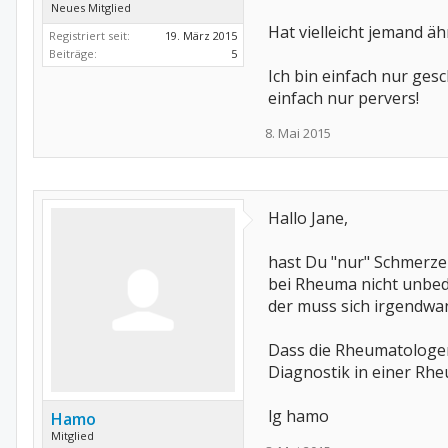
Neues Mitglied
Hat vielleicht jemand 
Registriert seit:
19. März 2015
Beiträge:
5
Ich bin einfach nur ges
einfach nur pervers!
8. Mai 2015
Hallo Jane,
hast Du "nur" Schmerze
bei Rheuma nicht unbedi
der muss sich irgendwan
Dass die Rheumatologen 
Diagnostik in einer Rh
lg hamo
Hamo
Mitglied