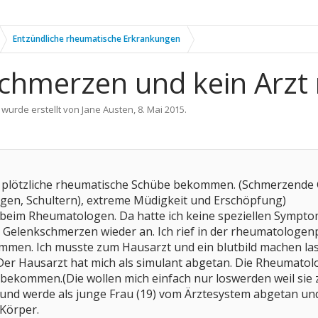
Entzündliche rheumatische Erkrankungen
hmerzen und kein Arzt r
 wurde erstellt von
Jane Austen
,
8. Mai 2015
.
hr plötzliche rheumatische Schübe bekommen. (Schmerzende
gen, Schultern), extreme Müdigkeit und Erschöpfung)
g beim Rheumatologen. Da hatte ich keine speziellen Sympt
e Gelenkschmerzen wieder an. Ich rief in der rheumatologe
mmen. Ich musste zum Hausarzt und ein blutbild machen l
er Hausarzt hat mich als simulant abgetan. Die Rheumatol
bekommen.(Die wollen mich einfach nur loswerden weil sie z
lt und werde als junge Frau (19) vom Ärztesystem abgetan un
 Körper.