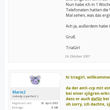
Nun habe ich in 1 Woch
Telefonaten hatten die
Mal sehen, was das ergib
Ach ja, außerdem habe i
Gruß
TriaGirl
24. Oktober 2007
hi triagirl, willkomme
da der anti-ccp mit ei
Marie2
bei einer sjögren-erkr
nobody is perfect ;)
dass er auch
dafür
bei
Registriert seit:
30. April 2003
oh sorry, ich dachte, 
Beiträge:
8.548