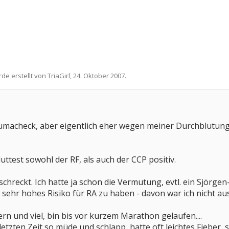
rde erstellt von
TriaGirl
,
24. Oktober 2007
.
umacheck, aber eigentlich eher wegen meiner Durchblutun
ttest sowohl der RF, als auch der CCP positiv.
schreckt. Ich hatte ja schon die Vermutung, evtl. ein Sjörge
 sehr hohes Risiko für RA zu haben - davon war ich nicht a
rn und viel, bin bis vor kurzem Marathon gelaufen....
r letzten Zeit so müde und schlapp, hatte oft leichtes Fiebe