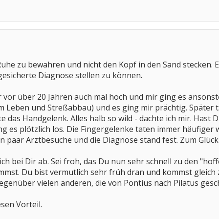
es Ruhe zu bewahren und nicht den Kopf in den Sand stecken
 gesicherte Diagnose stellen zu können.
or über 20 Jahren auch mal hoch und mir ging es ansonsten
 Leben und Streßabbau) und es ging mir prächtig. Später ta
as Handgelenk. Alles halb so wild - dachte ich mir. Hast Du
g es plötzlich los. Die Fingergelenke taten immer häufige
n ein paar Arztbesuche und die Diagnose stand fest. Zum Glüc
ch bei Dir ab. Sei froh, das Du nun sehr schnell zu den "hof
mst. Du bist vermutlich sehr früh dran und kommst gleich z
genüber vielen anderen, die von Pontius nach Pilatus geschickt
sen Vorteil.