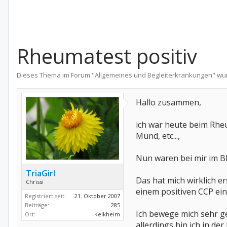
Rheumatest positiv
Dieses Thema im Forum "
Allgemeines und Begleiterkrankungen
" wu
Hallo zusammen,
ich war heute beim Rhe
Mund, etc...,
Nun waren bei mir im Blu
TriaGirl
Das hat mich wirklich er
Chrissi
einem positiven CCP ein
Registriert seit:
21. Oktober 2007
Beiträge:
285
Ich bewege mich sehr ge
Ort:
Kelkheim
allerdings bin ich in de