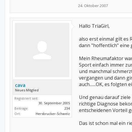
24. Oktober 2007
Hallo TriaGirl,
also erst einmal gilt 
dann "hoffentlich" eine
Mein Rheumafaktor war v
Sport einfach immer zum
und manchmal schmerzte d
vergangen und dann gin
auch.......OK, es folgte
cava
Neues Mitglied
Und genau darauf ziele i
Registriert seit:
richtige Diagnose bekom
30. September 2005
Beiträge:
234
entscheidenen Vorteil ge
Ort:
Hersbrucker-Schweiz
Das ist schon mal ein rie