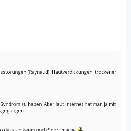
gsstörungen (Raynaud), Hautverdickungen, trockener
n-Syndrom zu haben. Aber laut Internet hat man ja mit
usgegangen!
r, so dass ich kaum noch Sport mache.