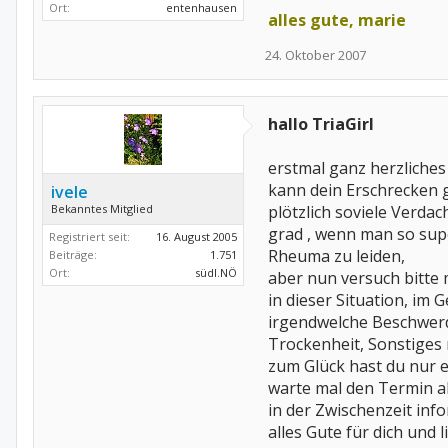
Ort:
entenhausen
alles gute, marie
24. Oktober 2007
hallo TriaGirl
erstmal ganz herzliche
kann dein Erschrecken g
ivele
Bekanntes Mitglied
plötzlich soviele Verda
grad , wenn man so super
Registriert seit:
16. August 2005
Rheuma zu leiden,
Beiträge:
1.751
Ort:
südl.NÖ
aber nun versuch bitte m
in dieser Situation, im 
irgendwelche Beschwerde
Trockenheit, Sonstiges 
zum Glück hast du nur e
warte mal den Termin ab, 
in der Zwischenzeit infor
alles Gute für dich und 