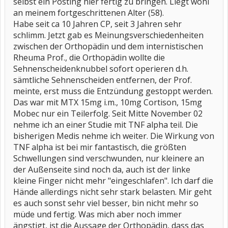
selbst ein Posting hier fertig zu bringen. Liegt wohl
an meinem fortgeschrittenen Alter (58).
Habe seit ca 10 Jahren CP, seit 3 Jahren sehr
schlimm. Jetzt gab es Meinungsverschiedenheiten
zwischen der Orthopädin und dem internistischen
Rheuma Prof., die Orthopädin wollte die
Sehnenscheidenknubbel sofort operieren d.h.
sämtliche Sehnenscheiden entfernen, der Prof.
meinte, erst muss die Entzündung gestoppt werden.
Das war mit MTX 15mg i.m., 10mg Cortison, 15mg
Mobec nur ein Teilerfolg. Seit Mitte November 02
nehme ich an einer Studie mit TNF alpha teil. Die
bisherigen Medis nehme ich weiter. Die Wirkung von
TNF alpha ist bei mir fantastisch, die größten
Schwellungen sind verschwunden, nur kleinere an
der Außenseite sind noch da, auch ist der linke
kleine Finger nicht mehr "eingeschlafen". Ich darf die
Hände allerdings nicht sehr stark belasten. Mir geht
es auch sonst sehr viel besser, bin nicht mehr so
müde und fertig. Was mich aber noch immer
ängstigt, ist die Aussage der Orthopädin, dass das