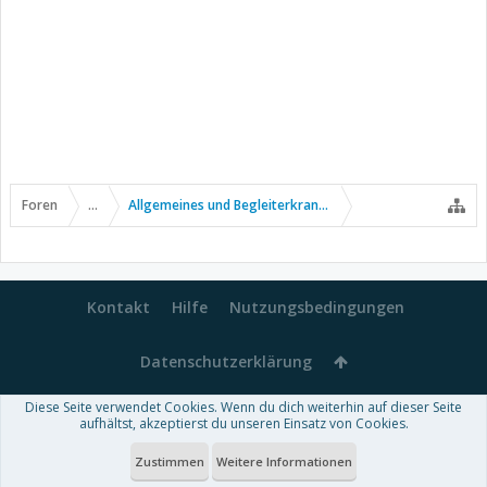
Foren
...
Allgemeines und Begleiterkrankungen
Kontakt
Hilfe
Nutzungsbedingungen
Datenschutzerklärung
Diese Seite verwendet Cookies. Wenn du dich weiterhin auf dieser Seite
Forum software by XenForo™
aufhältst, akzeptierst du unseren Einsatz von Cookies.
-
Deutsch von xenDach
Some XenForo functionality crafted by
Audentio Design
.
Theme designed by
ThemeHouse
.
Zustimmen
Weitere Informationen