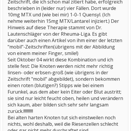
Zeitschrift, die ich schon mal zitiert habe, erfolgreich
beschrieben in (leider nur) vier Fällen. Dort wurde
10mg MTX und (wie bei mir) 1-0-1 Quensyl. (Ich
nehme weiterhin 15mg MTX/Lantarel injiziert.) Der
Hinweis auf diese Therapie stammt von Dr.
Lautenschläger von der Rheuma-Liga. Es gibt
darüber auch einen Artikel von ihm einer der letzten
"mobil"-Zeitschriften(übrigens mit der Abbildung
von einem meiner Finger, smile!)
Seit Oktober 04 wirkt diese Kombination und ich
stelle fest: Die Knoten werden nicht mehr richtig
linsen- oder erbsen-groß (wie übrigens in der
Zeitschrift "mobil" abgebildet), sondern bekommen
einen roten (blutigen?) Stipps wie bei einem
Furunkel, aus dem aber kein Eiter oder Blut austritt;
sie sind nur leicht feucht oben, heilen und verändern
sich kaum, aber bilden sich sehr sehr langsam
zurück.!!!!!!!!!!!
Bei alten harten Knoten tut sich einstweilen noch
nichts, wohl deshalb, weil die Riesenzellen schlecht
oder gar nicht mehr durchsaftet sind.