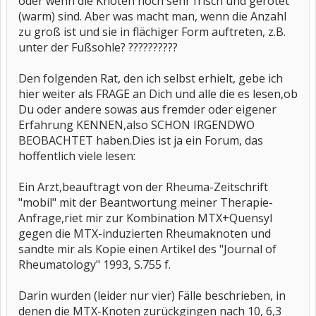
oder wenn die Knoten noch sehr frisch und gerötet
Seit 4 Jahren bekomme ich Enrel, es wirkt besser und hat, bei
(warm) sind. Aber was macht man, wenn die Anzahl
mir,keine Nebenwirkungen.
zu groß ist und sie in flächiger Form auftreten, z.B.
Ich wünsche dir alles gute, liebe Grüsse
Annerose
unter der Fußsohle? ??????????
Den folgenden Rat, den ich selbst erhielt, gebe ich
hier weiter als FRAGE an Dich und alle die es lesen,ob
Du oder andere sowas aus fremder oder eigener
Erfahrung KENNEN,also SCHON IRGENDWO
BEOBACHTET haben.Dies ist ja ein Forum, das
hoffentlich viele lesen:
Ein Arzt,beauftragt von der Rheuma-Zeitschrift
"mobil" mit der Beantwortung meiner Therapie-
Anfrage,riet mir zur Kombination MTX+Quensyl
gegen die MTX-induzierten Rheumaknoten und
sandte mir als Kopie einen Artikel des "Journal of
Rheumatology" 1993, S.755 f.
Darin wurden (leider nur vier) Fälle beschrieben, in
denen die MTX-Knoten zurückgingen nach 10, 6,3