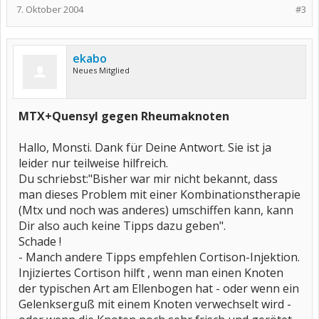
7. Oktober 2004
#3
ekabo
Neues Mitglied
MTX+Quensyl gegen Rheumaknoten
Hallo, Monsti. Dank für Deine Antwort. Sie ist ja
leider nur teilweise hilfreich.
Du schriebst:"Bisher war mir nicht bekannt, dass
man dieses Problem mit einer Kombinationstherapie
(Mtx und noch was anderes) umschiffen kann, kann
Hallo ekabo,
Dir also auch keine Tipps dazu geben".
ich habe einige Jahre MTX in verschiedenen Dosierungen und
Schade !
Kombinationen eingenommen.
- Manch andere Tipps empfehlen Cortison-Injektion.
Bei Quensyl musst du ständig zum Augendoc, denn das Blickfeld
Injiziertes Cortison hilft , wenn man einen Knoten
der Augen kann sich verschlechtern (hab ich 2 mal versucht),bei
MTX habe viele Rheumaknoten bekommen.
der typischen Art am Ellenbogen hat - oder wenn ein
Diese können sich entzünden und dann eitern. Darüber könnte ich
Gelenkserguß mit einem Knoten verwechselt wird -
eine Geschichte schreiben "
Vielleicht solltest du eine andere Basistherapie nehmen!!!!!!!!!!!!!!!!!