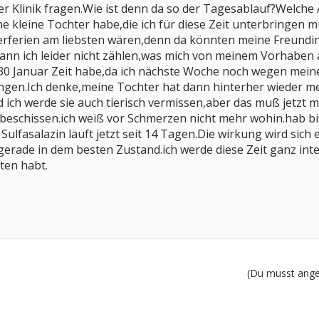
er Klinik fragen.Wie ist denn da so der Tagesablauf?Welc
ne kleine Tochter habe,die ich für diese Zeit unterbringen
terferien am liebsten wären,denn da könnten meine Freundi
ann ich leider nicht zählen,was mich von meinem Vorhaben 
 30 Januar Zeit habe,da ich nächste Woche noch wegen me
ungen.Ich denke,meine Tochter hat dann hinterher wieder m
ich werde sie auch tierisch vermissen,aber das muß jetzt m
beschissen.ich weiß vor Schmerzen nicht mehr wohin.hab b
Sulfasalazin läuft jetzt seit 14 Tagen.Die wirkung wird si
gerade in dem besten Zustand.ich werde diese Zeit ganz int
hten habt.
(Du musst angem