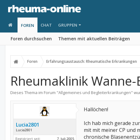
CHAT
GRUPPEN
FOREN
Foren durchsuchen
Themen mit aktuellen Beiträgen
Foren
Erfahrungsaustausch: Rheumatische Erkrankungen
Rheumaklinik Wanne-E
Dieses Thema im Forum "
Allgemeines und Begleiterkrankungen
" wu
Hallöchen!
Ich hab mich gerade zur
Lucia2801
mit mit meiner CP und m
Lucia2801
chronische Blasenentzün
Registriert seit:
7. Juli 2005