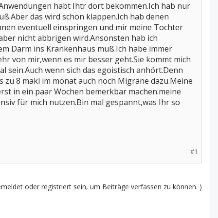
he Anwendungen habt Ihtr dort bekommen.Ich hab nur
 muß.Aber das wird schon klappen.Ich hab denen
nnen eventuell einspringen und mir meine Tochter
aber nicht abbrigen wird.Ansonsten hab ich
inem Darm ins Krankenhaus muß.Ich habe immer
ehr von mir,wenn es mir besser geht.Sie kommt mich
al sein.Auch wenn sich das egoistisch anhört.Denn
is zu 8 makl im monat auch noch Migräne dazu.Meine
ch erst in ein paar Wochen bemerkbar machen.meine
ensiv für mich nutzen.Bin mal gespannt,was Ihr so
#1
eldet oder registriert sein, um Beiträge verfassen zu können. )