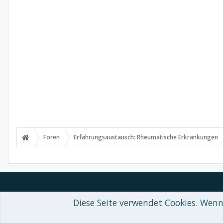
Foren
Erfahrungsaustausch: Rheumatische Erkrankungen
Diese Seite verwendet Cookies. Wenn 
Forum software by XenForo™
© 2010-2018 XenForo Ltd.
-
Deutsch von
Some XenForo functionality crafted by
Audentio Design
.