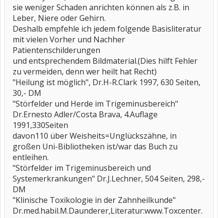
sie weniger Schaden anrichten können als z.B. in
Leber, Niere oder Gehirn.
Deshalb empfehle ich jedem folgende Basisliteratur
mit vielen Vorher und Nachher
Patientenschilderungen
und entsprechendem Bildmaterial.(Dies hilft Fehler
zu vermeiden, denn wer heilt hat Recht)
"Heilung ist möglich", Dr.H-R.Clark 1997, 630 Seiten,
30,- DM
"Störfelder und Herde im Trigeminusbereich"
Dr.Ernesto Adler/Costa Brava, 4.Auflage
1991,330Seiten
davon110 über Weisheits=Unglückszähne, in
großen Uni-Bibliotheken ist/war das Buch zu
entleihen.
"Störfelder im Trigeminusbereich und
Systemerkrankungen" Dr.J.Lechner, 504 Seiten, 298,-
DM
"Klinische Toxikologie in der Zahnheilkunde"
Dr.med.habil.M.Daunderer,Literatur:www.Toxcenter.