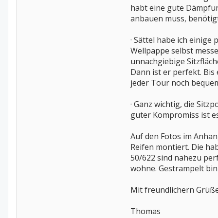
habt eine gute Dämpfung
anbauen muss, benötigt
· Sättel habe ich einig
Wellpappe selbst messen.
unnachgiebige Sitzfläch
Dann ist er perfekt. Bis
jeder Tour noch beque
· Ganz wichtig, die Sit
guter Kompromiss ist es
Auf den Fotos im Anhang
Reifen montiert. Die ha
50/622 sind nahezu perf
wohne. Gestrampelt bin
Mit freundlichern Grüß
Thomas