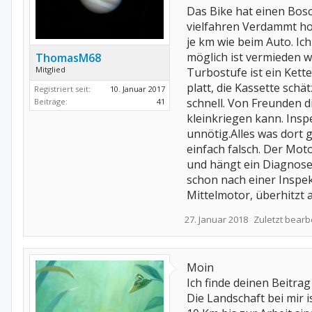
Das Bike hat einen Bos
vielfahren Verdammt ho
je km wie beim Auto. Ic
möglich ist vermieden w
ThomasM68
Mitglied
Turbostufe ist ein Kett
platt, die Kassette sch
Registriert seit:
10. Januar 2017
schnell. Von Freunden d
Beiträge:
41
kleinkriegen kann. Insp
unnötig.Alles was dort
einfach falsch. Der Moto
und hängt ein Diagnoseg
schon nach einer Inspek
Mittelmotor, überhitzt 
27. Januar 2018
Zuletzt bearb
Moin
Ich finde deinen Beitrag
Die Landschaft bei mir 