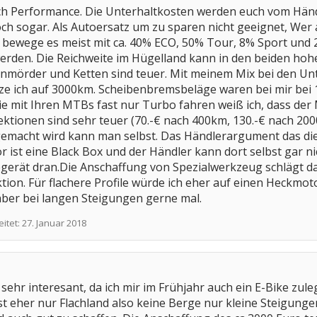
ch Performance. Die Unterhaltkosten werden euch vom Händ
ch sogar. Als Autoersatz um zu sparen nicht geeignet, Wer 
h bewege es meist mit ca. 40% ECO, 50% Tour, 8% Sport und 
erden. Die Reichweite im Hügelland kann in den beiden hohen
enmörder und Ketten sind teuer. Mit meinem Mix bei den Un
ätze ich auf 3000km. Scheibenbremsbeläge waren bei mir bei 
ie mit Ihren MTBs fast nur Turbo fahren weiß ich, dass der
ektionen sind sehr teuer (70.-€ nach 400km, 130.-€ nach 20
 gemacht wird kann man selbst. Das Händlerargument das d
r ist eine Black Box und der Händler kann dort selbst gar ni
erät dran.Die Anschaffung von Spezialwerkzeug schlägt dafü
tion. Für flachere Profile würde ich eher auf einen Heckmoto
aber bei langen Steigungen gerne mal.
eitet:
27. Januar 2018
 sehr interesant, da ich mir im Frühjahr auch ein E-Bike zuleg
ist eher nur Flachland also keine Berge nur kleine Steigunge