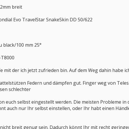
52mm breit
ndial Evo TravelStar SnakeSkin DD 50/622
au black/100 mm 25°
D-T8000
fe mit der ich jetzt zufrieden bin. Auf dem Weg dahin habe ic
esattelstützen Federn und dämpfen gut. Finger weg von Tele
sen schlechter
on euch selbst eingestellt werden. Die meisten Probleme i
t auch nur Ihr selbst einstellen, oder Ihr habt einen Händl
nicht breit genug sein. Dadurch könnt Ihr mit recht geringem