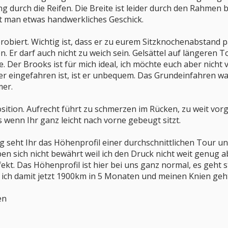
 durch die Reifen. Die Breite ist leider durch den Rahmen
 man etwas handwerkliches Geschick.
e probiert. Wichtig ist, dass er zu eurem Sitzknochenabstan
 Er darf auch nicht zu weich sein. Gelsättel auf längeren T
e. Der Brooks ist für mich ideal, ich möchte euch aber nich
 er eingefahren ist, ist er unbequem. Das Grundeinfahren war
mer.
zposition. Aufrecht führt zu schmerzen im Rücken, zu weit vo
 wenn Ihr ganz leicht nach vorne gebeugt sitzt.
 seht Ihr das Höhenprofil einer durchschnittlichen Tour un
ben sich nicht bewährt weil ich den Druck nicht weit genug
ekt. Das Höhenprofil ist hier bei uns ganz normal, es geht 
 ich damit jetzt 1900km in 5 Monaten und meinen Knien geh
en