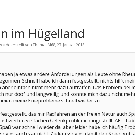
n im Hügelland
wurde erstellt von
ThomasM68
,
27. Januar 2018
.
r haben ja etwas andere Anforderungen als Leute ohne Rheuma
gonnen. Schnell habe ich dann festgestellt, nichts hilft me
 aber einfach nicht mehr dazu aufraffen. Das Problem bei m
ach nur doof und langweilig und konnte mich dazu nicht me
men meine Knieprobleme schnell wieder zu.
s festgestellt, das mir Radfahren an der freien Natur auch 
ostizierten vielfachen Gelenkprobleme eingestellt. Also hab
paß war schnell wieder da, aber leider habe ich häufig Pro
g es auch gar nicht. Zudem ging es damit den Knien gut, a