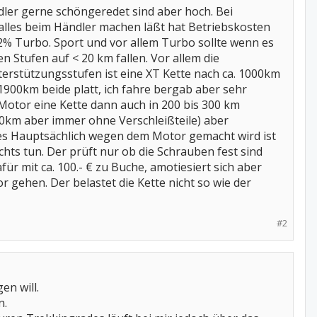
ler gerne schöngeredet sind aber hoch. Bei
alles beim Händler machen läßt hat Betriebskosten
2% Turbo. Sport und vor allem Turbo sollte wenn es
 Stufen auf < 20 km fallen. Vor allem die
terstützungsstufen ist eine XT Kette nach ca. 1000km
1900km beide platt, ich fahre bergab aber sehr
 Motor eine Kette dann auch in 200 bis 300 km
00km aber immer ohne Verschleißteile) aber
ies Hauptsächlich wegen dem Motor gemacht wird ist
chts tun. Der prüft nur ob die Schrauben fest sind
r mit ca. 100.- € zu Buche, amotiesiert sich aber
r gehen. Der belastet die Kette nicht so wie der
#2
en will.
n.