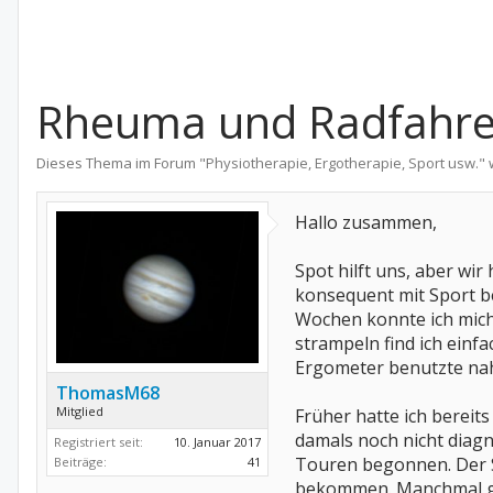
Rheuma und Radfahre
Dieses Thema im Forum "
Physiotherapie, Ergotherapie, Sport usw.
" 
Hallo zusammen,
Spot hilft uns, aber wi
konsequent mit Sport be
Wochen konnte ich mich
strampeln find ich einf
Ergometer benutzte nah
ThomasM68
Mitglied
Früher hatte ich bereit
damals noch nicht diagn
Registriert seit:
10. Januar 2017
Touren begonnen. Der S
Beiträge:
41
bekommen. Manchmal gin