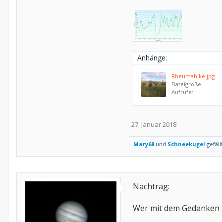
Anhänge:
Rheumabike.jpg
Dateigröße:
Aufrufe:
27. Januar 2018
Mary68
und
Schneekugel
gefäll
Nachtrag:
Wer mit dem Gedanken sp