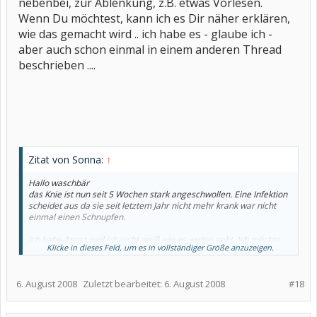
nebenbei, zur Ablenkung, z.B. etwas Vorlesen.
Wenn Du möchtest, kann ich es Dir näher erklären,
wie das gemacht wird .. ich habe es - glaube ich -
aber auch schon einmal in einem anderen Thread
beschrieben ....
Zitat von Sonna:
↑
Hallo waschbär
das Knie ist nun seit 5 Wochen stark angeschwollen. Eine Infektion
scheidet aus da sie seit letztem Jahr nicht mehr krank war nicht
einmal einen Schnupfen.
Ich habe Angst weil ich nicht weiß wie es weiter geht. Ich möchte
Klicke in dieses Feld, um es in vollständiger Größe anzuzeigen.
meine Tochter nicht bemitleiden da ich weiß sie wird sich mit
dieser Krankheit aus einander setzten und sie akzeptieren da sie
es nicht anders kennen wird. Aber mein Mutter Herz blutet. Lieber
6. August 2008
Zuletzt bearbeitet:
6. August 2008
#18
ich als sie!