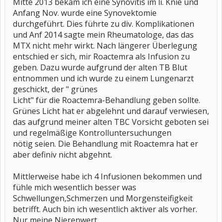
Mitte 2013 bekam ich eine Synovitis im li. Knie und
Anfang Nov. wurde eine Synovektomie
durchgeführt. Dies führte zu div. Komplikationen
und Anf 2014 sagte mein Rheumatologe, das das
MTX nicht mehr wirkt. Nach längerer Überlegung
entschied er sich, mir Roactemra als Infusion zu
geben. Dazu wurde aufgrund der alten TB Blut
entnommen und ich wurde zu einem Lungenarzt
geschickt, der " grünes
Licht" für die Roactemra-Behandlung geben sollte.
Grünes Licht hat er abgelehnt und darauf verwiesen,
das aufgrund meiner alten TBC Vorsicht geboten sei
und regelmäßige Kontrolluntersuchungen
nötig seien. Die Behandlung mit Roactemra hat er
aber definiv nicht abgehnt.
Mittlerweise habe ich 4 Infusionen bekommen und
fühle mich wesentlich besser was
Schwellungen,Schmerzen und Morgensteifigkeit
betrifft. Auch bin ich wesentlich aktiver als vorher.
Nur meine Nierenwert