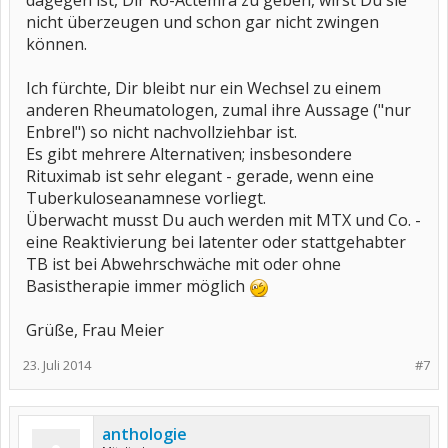
dagegen ist, Dir Ro-Actemra zu geben, wirst Du sie
nicht überzeugen und schon gar nicht zwingen
können.
Ich fürchte, Dir bleibt nur ein Wechsel zu einem
anderen Rheumatologen, zumal ihre Aussage ("nur
Enbrel") so nicht nachvollziehbar ist.
Es gibt mehrere Alternativen; insbesondere
Rituximab ist sehr elegant - gerade, wenn eine
Tuberkuloseanamnese vorliegt.
Überwacht musst Du auch werden mit MTX und Co. -
eine Reaktivierung bei latenter oder stattgehabter
TB ist bei Abwehrschwäche mit oder ohne
Basistherapie immer möglich
Grüße, Frau Meier
23. Juli 2014
#7
anthologie