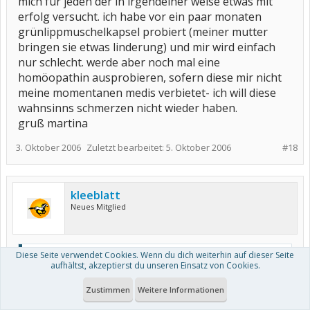
mich für jeden der in irgendeiner weise etwas mit
erfolg versucht. ich habe vor ein paar monaten
grünlippmuschelkapsel probiert (meiner mutter
bringen sie etwas linderung) und mir wird einfach
nur schlecht. werde aber noch mal eine
homöopathin ausprobieren, sofern diese mir nicht
meine momentanen medis verbietet- ich will diese
wahnsinns schmerzen nicht wieder haben.
gruß martina
3. Oktober 2006
Zuletzt bearbeitet:
5. Oktober 2006
#18
kleeblatt
Neues Mitglied
Diese Seite verwendet Cookies. Wenn du dich weiterhin auf dieser Seite
Zitat von blaues wunder:
aufhältst, akzeptierst du unseren Einsatz von Cookies.
Gibt es jemanden, der/die gute Erfahrungen mit homöopathischer
Behandlung bei Rheuma gemacht hat?
Zustimmen
Weitere Informationen
Habe seit einem Jahr cP und bin seit einem halben Jahr auf MTX