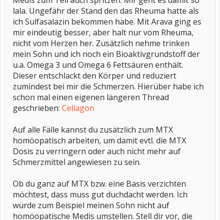
Medis zum Teil auch spritzen. Mir geht es damit so
Rollstuhl gesessen. Er bekommt jetzt Enbrel, MTX und Cortison. Ich
persönlich habe auch PSA. Ich nehme "nur" homöopatische Medis,
lala. Ungefähr der Stand den das Rheuma hatte als
da ich zwei Basistherapien nicht vertragen habe und nun vor der 3.
ich Sulfasalazin bekommen habe. Mit Arava ging es
etwas bammel habe. Ich habe aber auch das Glück, dass es mich
mir eindeutig besser, aber halt nur vom Rheuma,
so nicht doll erwischt hat, bis auf Nachts und morgens kann ich so
ganz gut leben. Und meine PSA ist (zumindest bisher) nicht
nicht vom Herzen her. Zusätzlich nehme trinken
agressiv, ansonsten würde ich mich nicht trauen nur mit
mein Sohn und ich noch ein Bioaktivgrundstoff der
homöopatischen Medis zu arbeiten.
u.a. Omega 3 und Omega 6 Fettsäuren enthält.
Mit der Ernährung kannst du auch ein wenig was beeinflussen.
Dieser entschlackt den Körper und reduziert
Hierzu gab es gerade einen eigenen Forumseintrag:
zumindest bei mir die Schmerzen. Hierüber habe ich
http://www.rheuma-online.de/phorum/s...highlight=anko
schon mal einen eigenen längeren Thread
geschrieben:
Cellagon
Auf alle Fälle kannst du zusätzlich zum MTX
homöopatisch arbeiten, um damit evtl. die MTX
Dosis zu verringern oder auch nicht mehr auf
Schmerzmittel angewiesen zu sein.
Ob du ganz auf MTX bzw. eine Basis verzichten
möchtest, dass muss gut duchdacht werden. Ich
würde zum Beispiel meinen Sohn nicht auf
homöopatische Medis umstellen. Stell dir vor, die