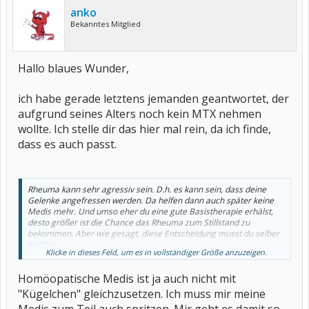
anko
Bekanntes Mitglied
Hallo blaues Wunder,
ich habe gerade letztens jemanden geantwortet, der
aufgrund seines Alters noch kein MTX nehmen
wollte. Ich stelle dir das hier mal rein, da ich finde,
dass es auch passt.
Rheuma kann sehr agressiv sein. D.h. es kann sein, dass deine
Gelenke angefressen werden. Da helfen dann auch später keine
Medis mehr. Und umso eher du eine gute Basistherapie erhälst,
desto größer ist die Chance das Rheuma zum Stillstand zu
bekommen. Aber wie gesagt, diese Entscheidung musst du selber
treffen.
Klicke in dieses Feld, um es in vollständiger Größe anzuzeigen.
Du musst gucken wie sich das Rheuma bei dir bemerkbar macht,
Homöopatische Medis ist ja auch nicht mit
durch regelmäßige Röntgenaufnahmen (MRT der Handgelenke)
kontrollieren, ob es agressiv ist und deine Knochen zerstört. Mein
"Kügelchen" gleichzusetzen. Ich muss mir meine
Sohn (15) hat letzes Jahr aufgrund der PSA über 6 Monate im