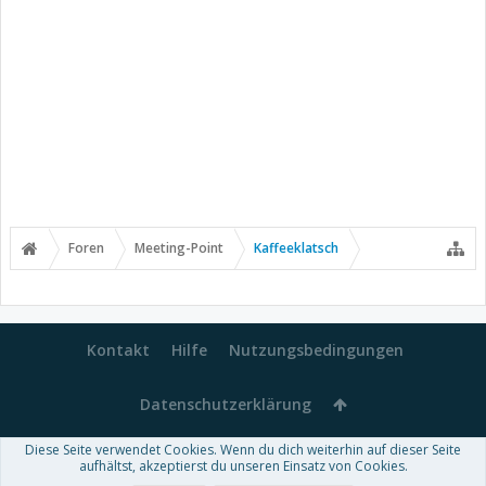
Foren
Meeting-Point
Kaffeeklatsch
Kontakt
Hilfe
Nutzungsbedingungen
Datenschutzerklärung
Diese Seite verwendet Cookies. Wenn du dich weiterhin auf dieser Seite
Forum software by XenForo™
aufhältst, akzeptierst du unseren Einsatz von Cookies.
-
Deutsch von xenDach
Some XenForo functionality crafted by
Audentio Design
.