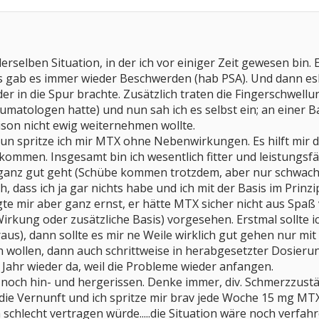
 derselben Situation, in der ich vor einiger Zeit gewesen bin. 
s gab es immer wieder Beschwerden (hab PSA). Und dann esk
er in die Spur brachte. Zusätzlich traten die Fingerschwell
umatologen hatte) und nun sah ich es selbst ein; an einer 
ison nicht ewig weiternehmen wollte.
n spritze ich mir MTX ohne Nebenwirkungen. Es hilft mir du
ommen. Insgesamt bin ich wesentlich fitter und leistungsfähi
t ganz gut geht (Schübe kommen trotzdem, aber nur schwac
, dass ich ja gar nichts habe und ich mit der Basis im Prin
e mir aber ganz ernst, er hätte MTX sicher nicht aus Spaß 
. Wirkung oder zusätzliche Basis) vorgesehen. Erstmal sollt
aus), dann sollte es mir ne Weile wirklich gut gehen nur m
ollen, dann auch schrittweise in herabgesetzter Dosierung
 Jahr wieder da, weil die Probleme wieder anfangen.
r noch hin- und hergerissen. Denke immer, div. Schmerzzus
 die Vernunft und ich spritze mir brav jede Woche 15 mg MTX
 schlecht vertragen würde.....die Situation wäre noch verfah