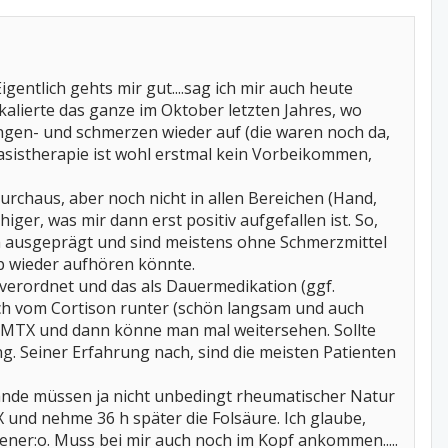
Eigentlich gehts mir gut....sag ich mir auch heute
alierte das ganze im Oktober letzten Jahres, wo
ungen- und schmerzen wieder auf (die waren noch da,
Basistherapie ist wohl erstmal kein Vorbeikommen,
rchaus, aber noch nicht in allen Bereichen (Hand,
ger, was mir dann erst positiv aufgefallen ist. So,
h ausgeprägt und sind meistens ohne Schmerzmittel
zip wieder aufhören könnte.
verordnet und das als Dauermedikation (ggf.
e ich vom Cortison runter (schön langsam und auch
it MTX und dann könne man mal weitersehen. Sollte
. Seiner Erfahrung nach, sind die meisten Patienten
tände müssen ja nicht unbedingt rheumatischer Natur
 und nehme 36 h später die Folsäure. Ich glaube,
rener:o. Muss bei mir auch noch im Kopf ankommen.....