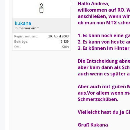
Hallo Andrea,
willkommen auf RO. W
anschließen, wenn wir 
ob man nun MTX schon
kukana
in memoriam †
1. Es kann noch eine 
Registriert seit:
30. April 2003
2. Es kann von heute 
Beiträge:
13.139
Ort:
Köln
3. Es können im Hinte
Die Entscheidung abneh
aber kam dann als Sch
auch wenn es später a
Aber auch mit guten 
aus.Vor allem wenn ma
Schmerzschüben.
Vielleicht hast du ja 
Gruß Kukana