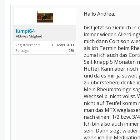
Hallo Andrea,
bist jetzt so ziemlich in
lumpi64
immer wieder. Allerding
Aktives Mitglied
mich dann Cortison wied
Registriert seit:
15. März 2013
als ich Termin beim Rhe
Beiträge:
750
zumal ich auch das Cort
Seit knapp 5 Monaten nu
Hüfte). Kann aber noch k
und da es mir ja sowei
zu überstehen) denke ich
Mein Rheumatologe sagt
Wechsel b. nicht vollst
nicht auf Teufel komm r
man das MTX weglassen w
nach einem 1/2 bzw. 3/4
Ich bin also auch imme
sein. Dann siegt wieder
wenn ich die Medikation