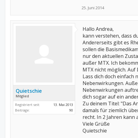
25. Juni 2014
Hallo Andrea,
kann verstehen, dass du
Andererseits gibt es R
sollen die Basismedikam
nur den aktuellen Zust
außer MTX. Ich bekomme 
MTX nicht möglich. Auf
Lass dich doch einfach
Nebenwirkungen. Außerd
Nebenwirkungen auftrete
Quietschie
dich sogar auf ein and
Mitglied
Zu deinem Titel: "Das 
Registriert seit:
13. Mai 2013
damals für ziemlich übe
Beiträge:
90
recht. In 2 Jahren kann
Viele Grüße
Quietschie