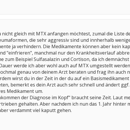
 nicht gleich mit MTX anfangen möchtest, zumal die Liste d
heumaformen, die sehr aggressiv sind und innherhalb weni
ente ja verhindern. Die Medikamente können aber kein kapu
and "einfrieren", manchmal nur den Krankheitsverlauf abbr
zum Beispiel Sulfasalazin und Cortison, da ich demnächst 
 Dauer werde ich aber wohl auch auf MTX umgestellt werde
 nochmal genau von deinem Arzt beraten und frag ihn auch
em wirst du in der Zeit in der du auf ein Basismedikament 
n, bemerkt es dein Arzt auch sehr schnell und ändert ggf. 
eres Medikament um.
Ankommen der Diagnose im Kopf" braucht seine Zeit. Laut m
rtrieben gehalten. Aber nachdem ich nun das 1. Jahr hinter m
 aber verdammt viel kaputt gehen.