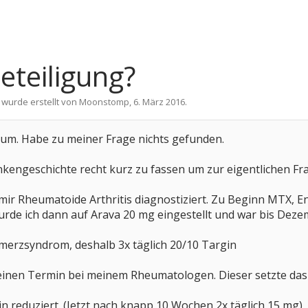
teiligung?
 wurde erstellt von
Moonstomp
,
6. März 2016
.
orum. Habe zu meiner Frage nichts gefunden.
nkengeschichte recht kurz zu fassen um zur eigentlichen F
ir Rheumatoide Arthritis diagnostiziert. Zu Beginn MTX, Enb
urde ich dann auf Arava 20 mg eingestellt und war bis Deze
merzsyndrom, deshalb 3x täglich 20/10 Targin
einen Termin bei meinem Rheumatologen. Dieser setzte das 
in reduziert. (Jetzt nach knapp 10 Wochen 2x täglich 15 mg)