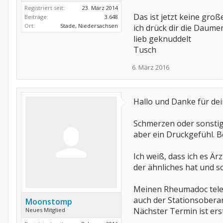
Registriert seit:
23. März 2014
Das ist jetzt keine groß
Beiträge:
3.648
Ort:
Stade, Niedersachsen
ich drück dir die Daume
lieb geknuddelt
Tusch
6. März 2016
Hallo und Danke für dei
Schmerzen oder sonstig
aber ein Druckgefühl. B
Ich weiß, dass ich es Ä
der ähnliches hat und s
Meinen Rheumadoc telefo
auch der Stationsoberar
Moonstomp
Nächster Termin ist erst
Neues Mitglied