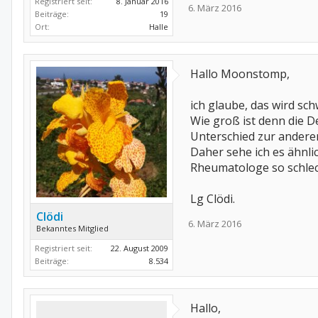
Registriert seit:
8. Januar 2016
6. März 2016
Beiträge:
19
Ort:
Halle
Hallo Moonstomp,
ich glaube, das wird sch
Wie groß ist denn die D
Unterschied zur anderen 
Daher sehe ich es ähnli
Rheumatologe so schlech
Lg Clödi.
Clödi
6. März 2016
Bekanntes Mitglied
Registriert seit:
22. August 2009
Beiträge:
8.534
Hallo,