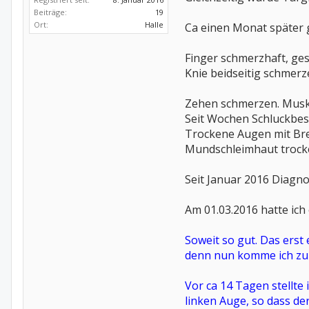
Beiträge:
19
Ort:
Halle
Ca einen Monat später 
Finger schmerzhaft, ge
Knie beidseitig schmerz
Zehen schmerzen. Muske
Seit Wochen Schluckbes
Trockene Augen mit Bren
Mundschleimhaut trocken
Seit Januar 2016 Diagno
Am 01.03.2016 hatte ic
Soweit so gut. Das erst 
denn nun komme ich zum
Vor ca 14 Tagen stellte 
linken Auge, so dass de