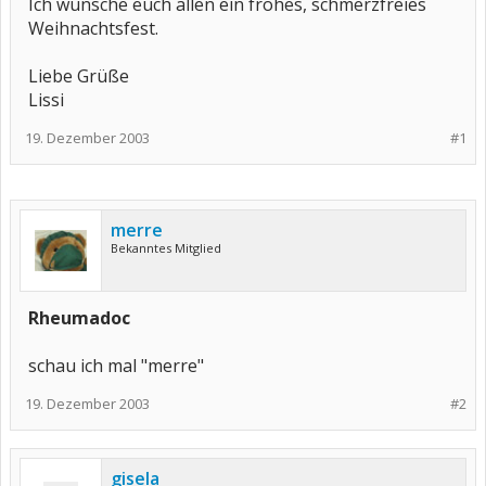
Ich wünsche euch allen ein frohes, schmerzfreies
Weihnachtsfest.
Liebe Grüße
Lissi
19. Dezember 2003
#1
merre
Bekanntes Mitglied
Rheumadoc
schau ich mal "merre"
19. Dezember 2003
#2
gisela