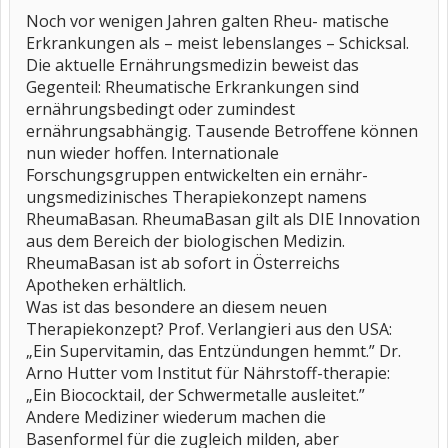
Noch vor wenigen Jahren galten Rheu- matische
Rheuma-Basan-Therapie wäre eine Behandlungsalternative. Es
Erkrankungen als – meist lebenslanges – Schicksal.
ginge darum, das regelmäßig eingenommene Schmerztabletten
auf Magen, Nieren und Leber gehen würde und das alternativ mit
Die aktuelle Ernährungsmedizin beweist das
aufeinander abgestimmten Nähr- und Vitalstoffen das
Gegenteil: Rheumatische Erkrankungen sind
Stoffwechsel-Gleichgewicht wieder hergestellt werden könnte.
ernährungsbedingt oder zumindest
Rheuma-Patienten brauchen biologische "Feuerlöscher", die die
ernährungsabhängig. Tausende Betroffene können
Entzündungen bekämpfen könnten.
nun wieder hoffen. Internationale
Zu diesen "Feuerlöschern" gehören: Vitamine C, B6, Folsäure und
Forschungsgruppen entwickelten ein ernähr-
E, Magnesium, Selen, Zink, Kupfer und Calcium. Die Patienten
bräuchten basische Substanzen für die Entsäuerung, die die
ungsmedizinisches Therapiekonzept namens
Säurekristalle in den Gelenken abbauen und Schmerzen lindern.
RheumaBasan. RheumaBasan gilt als DIE Innovation
Zusätzlich bräuchte der Körper Glucosamin-Sulfat und Chondritin-
aus dem Bereich der biologischen Medizin.
Sulfat, damit die Bildung von Gelenk-Knorpel und Gelenkflüssigkeit
RheumaBasan ist ab sofort in Österreichs
angeregt würde. Ein Rheumapatient wäre meist mit
Apotheken erhältlich.
Schwermetallen belastet, die ausgeleitet werden müßten. Der
Beitrag war von Professor Hademar Bankhofer.
Was ist das besondere an diesem neuen
Therapiekonzept? Prof. Verlangieri aus den USA:
Meine Frage dazu: Habt ihr schon mal davon was gehört und kennt
„Ein Supervitamin, das Entzündungen hemmt.” Dr.
ihr das Mittel, das es in Apotheken geben soll. Die Fülle der
Vitalstoffe würde durch die "Rheuma-Basan-Therapie" zugeführt,
Arno Hutter vom Institut für Nährstoff-therapie:
von der man jeweils zwei Kapseln zu den Mahlzeiten nehmen sollte
„Ein Biococktail, der Schwermetalle ausleitet.”
mit viel stillem Wasser....
Andere Mediziner wiederum machen die
Hm? Schon mal was davon gehört?
Basenformel für die zugleich milden, aber