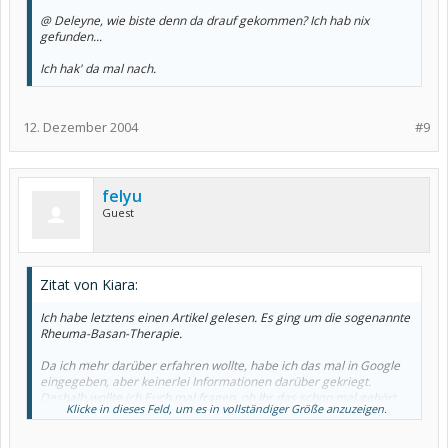
@ Deleyne, wie biste denn da drauf gekommen? Ich hab nix
gefunden...
Ich hak' da mal nach.
12. Dezember 2004
#9
felyu
Guest
Zitat von Kiara:
Ich habe letztens einen Artikel gelesen. Es ging um die sogenannte
Rheuma-Basan-Therapie.
Da ich mehr darüber erfahren wollte, habe ich das mal in Google
eingegeben, aber keinerlei Informationen darüber gekriegt.
Deshalb wollte ich Euch mal fragen, ob Ihr das schon mal gehört
Klicke in dieses Feld, um es in vollständiger Größe anzuzeigen.
habt.
In dem Artikel stand, kurzgefasst, folgendes: