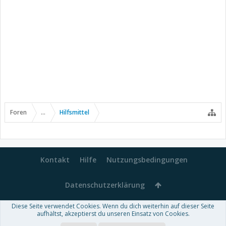
Foren
...
Hilfsmittel
Kontakt
Hilfe
Nutzungsbedingungen
Datenschutzerklärung
Diese Seite verwendet Cookies. Wenn du dich weiterhin auf dieser Seite
Forum software by XenForo™
aufhältst, akzeptierst du unseren Einsatz von Cookies.
-
Deutsch von xenDach
Some XenForo functionality crafted by
Audentio Design
.