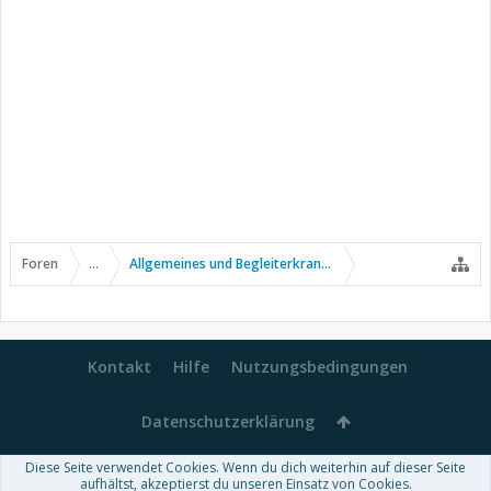
Foren
...
Allgemeines und Begleiterkrankungen
Kontakt
Hilfe
Nutzungsbedingungen
Datenschutzerklärung
Diese Seite verwendet Cookies. Wenn du dich weiterhin auf dieser Seite
Forum software by XenForo™
aufhältst, akzeptierst du unseren Einsatz von Cookies.
-
Deutsch von xenDach