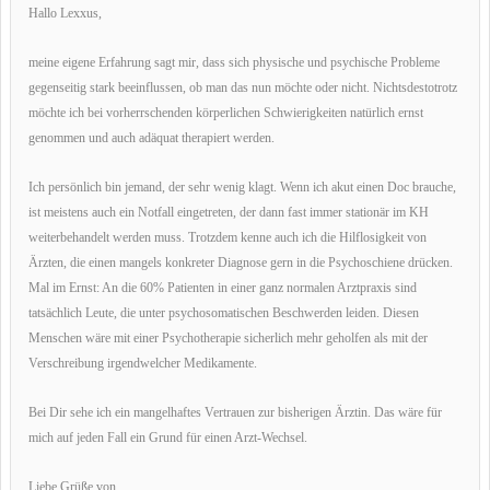
Hallo Lexxus,
meine eigene Erfahrung sagt mir, dass sich physische und psychische Probleme
gegenseitig stark beeinflussen, ob man das nun möchte oder nicht. Nichtsdestotrotz
möchte ich bei vorherrschenden körperlichen Schwierigkeiten natürlich ernst
genommen und auch adäquat therapiert werden.
Ich persönlich bin jemand, der sehr wenig klagt. Wenn ich akut einen Doc brauche,
ist meistens auch ein Notfall eingetreten, der dann fast immer stationär im KH
weiterbehandelt werden muss. Trotzdem kenne auch ich die Hilflosigkeit von
Ärzten, die einen mangels konkreter Diagnose gern in die Psychoschiene drücken.
Mal im Ernst: An die 60% Patienten in einer ganz normalen Arztpraxis sind
tatsächlich Leute, die unter psychosomatischen Beschwerden leiden. Diesen
Menschen wäre mit einer Psychotherapie sicherlich mehr geholfen als mit der
Verschreibung irgendwelcher Medikamente.
Bei Dir sehe ich ein mangelhaftes Vertrauen zur bisherigen Ärztin. Das wäre für
mich auf jeden Fall ein Grund für einen Arzt-Wechsel.
Liebe Grüße von