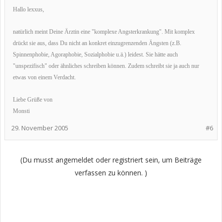
Hallo lexxus,
natürlich meint Deine Ärztin eine "komplexe Angsterkrankung". Mit komplex
drückt sie aus, dass Du nicht an konkret einzugrenzenden Ängsten (z.B.
Spinnenphobie, Agoraphobie, Sozialphobie u.ä.) leidest. Sie hätte auch
"unspezifisch" oder ähnliches schreiben können. Zudem schreibt sie ja auch nur
etwas von einem Verdacht.
Liebe Grüße von
Monsti
29. November 2005
#6
(Du musst angemeldet oder registriert sein, um Beiträge
verfassen zu können. )