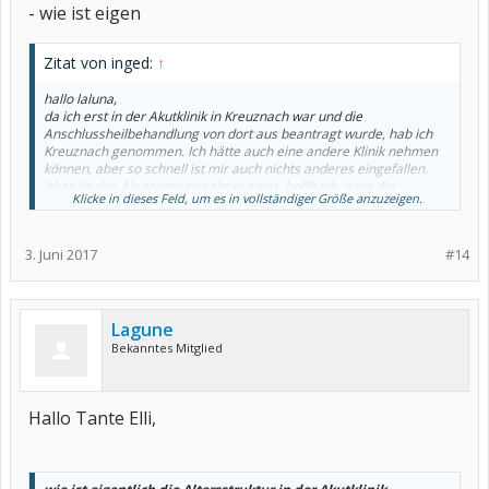
- wie ist eigen
Zitat von inged:
↑
hallo laluna,
da ich erst in der Akutklinik in Kreuznach war und die
Anschlussheilbehandlung von dort aus beantragt wurde, hab ich
Kreuznach genommen. Ich hätte auch eine andere Klinik nehmen
können, aber so schnell ist mir auch nichts anderes eingefallen.
Aber da das Akutzentrum sehr gut war, hoffe ich, dass die
Klicke in dieses Feld, um es in vollständiger Größe anzuzeigen.
Rehaklinik ebenfalls so gut ist.
Radon werde ich wohl nicht bekommen, da ich Hashi habe und das
wohl eine Kontraindikation ist.
3. Juni 2017
#14
LG Inge
Lagune
Bekanntes Mitglied
Hallo Tante Elli,