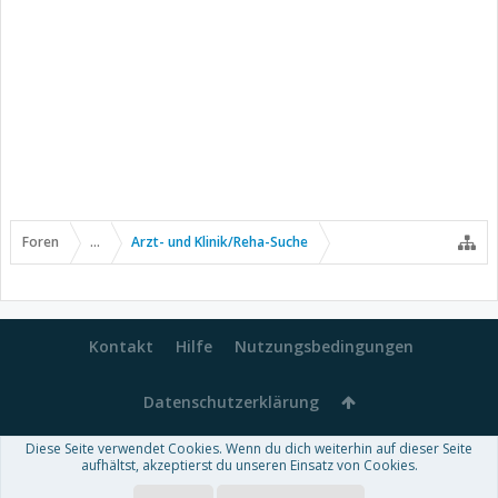
Foren
...
Arzt- und Klinik/Reha-Suche
Kontakt
Hilfe
Nutzungsbedingungen
Datenschutzerklärung
Diese Seite verwendet Cookies. Wenn du dich weiterhin auf dieser Seite
Forum software by XenForo™
aufhältst, akzeptierst du unseren Einsatz von Cookies.
-
Deutsch von xenDach
Some XenForo functionality crafted by
Audentio Design
.