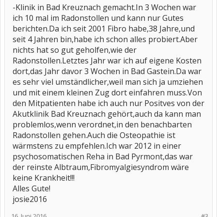
-Klinik in Bad Kreuznach gemacht.In 3 Wochen war
ich 10 mal im Radonstollen und kann nur Gutes
berichten.Da ich seit 2001 Fibro habe,38 Jahre,und
seit 4 Jahren bin,habe ich schon alles probiert.Aber
nichts hat so gut geholfen,wie der
Radonstollen.Letztes Jahr war ich auf eigene Kosten
dort,das Jahr davor 3 Wochen in Bad Gastein.Da war
es sehr viel umständlicher,weil man sich ja umziehen
und mit einem kleinen Zug dort einfahren muss.Von
den Mitpatienten habe ich auch nur Positves von der
Akutklinik Bad Kreuznach gehört,auch da kann man
problemlos,wenn verordnet,in den benachbarten
Radonstollen gehen.Auch die Osteopathie ist
wärmstens zu empfehlen.Ich war 2012 in einer
psychosomatischen Reha in Bad Pyrmont,das war
der reinste Albtraum,Fibromyalgiesyndrom wäre
keine Krankheit!!!
Alles Gute!
josie2016
16. Juni 2016
#3