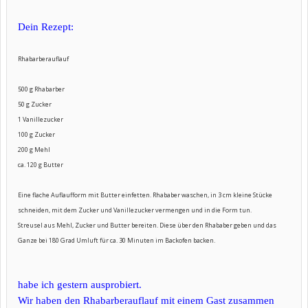
Dein Rezept:
Rhabarberauflauf
500 g Rhabarber
50 g Zucker
1 Vanillezucker
100 g Zucker
200 g Mehl
ca. 120 g Butter
Eine flache Auflaufform mit Butter einfetten. Rhababer waschen, in 3 cm kleine Stücke
schneiden, mit dem Zucker und Vanillezucker vermengen und in die Form tun.
Streusel aus Mehl, Zucker und Butter bereiten. Diese über den Rhababer geben und das
Ganze bei 180 Grad Umluft für ca. 30 Minuten im Backofen backen.
habe ich gestern ausprobiert.
Wir haben den Rhabarberauflauf mit einem Gast zusammen