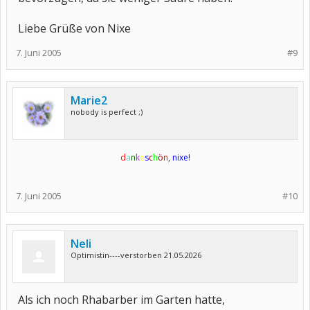
Liebe Grüße von Nixe
7. Juni 2005
#9
Marie2
nobody is perfect ;)
d
a
n
k
e
s
c
h
ö
n
,
nixe!
7. Juni 2005
#10
Neli
Optimistin----verstorben 21.05.2026
Als ich noch Rhabarber im Garten hatte,