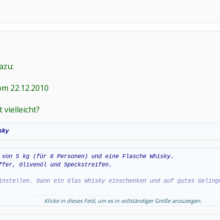
azu:
om 22.12.2010
vielleicht?
sky
 von 5 kg (für 6 Personen) und eine Flasche Whisky.
ffer, Olivenöl und Speckstreifen.
instellen. Dann ein Glas Whisky einschenken und auf gutes
Geling
ns auf einem Backblech in den Ofen schieben.
Klicke in dieses Feld, um es in vollständiger Größe anzuzeigen.
h zwei schnelle Gläser Whisky ein und trinke wieder auf
gutes Ge