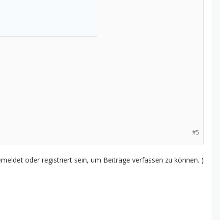
eiff unn sich eins hinner
te rumwenden.
pinkeln.
#5
 nitt fameidn tuut, fasuhn
eldet oder registriert sein, um Beiträge verfassen zu können. )
en