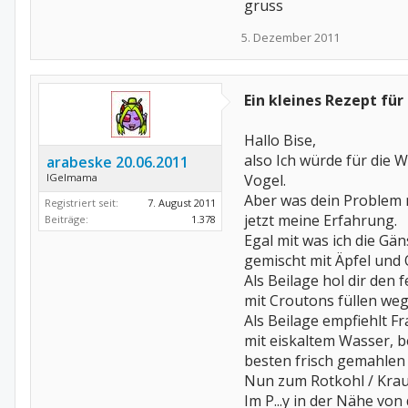
gruss
5. Dezember 2011
Ein kleines Rezept für
Hallo Bise,
also Ich würde für die 
arabeske 20.06.2011
IGelmama
Vogel.
Aber was dein Problem m
Registriert seit:
7. August 2011
jetzt meine Erfahrung.
Beiträge:
1.378
Egal mit was ich die Gä
gemischt mit Äpfel und
Als Beilage hol dir den f
mit Croutons füllen we
Als Beilage empfiehlt F
mit eiskaltem Wasser, b
besten frisch gemahlen 
Nun zum Rotkohl / Krau
Im P...y in der Nähe von 