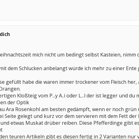
 dich
Weihnachtszeit mich nicht um bedingt selbst Kasteien, nimm
it dem Schlucken anbelangt würde ich mehr zu einer Ente geh
nse gefüllt habe die waren immer trockener vom Fleisch her, 
 Orangen.
ertigen Kloßteig vom P...y A..i oder L...l der ist legger und 
gen der Optik
rau Ara Rosenkohl am besten gedämpft, wenn er noch grün u
ei Seite gelegt und kurz vor dem servieren mit dem Fett der
und etwas Muskat drüber reiben. Diese Pfefferdinge gibt e
t
den teuren Artikeln gibt es diesen fertig in 2 Varianten nur vi