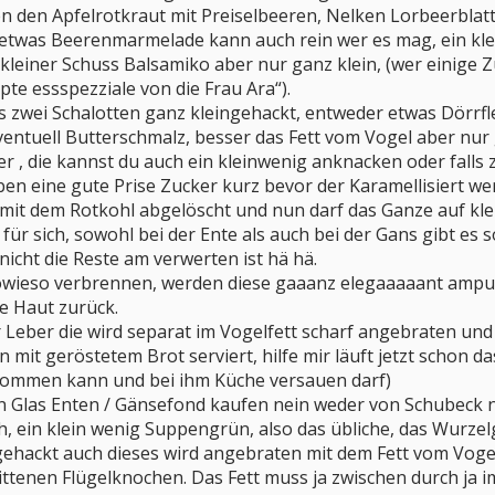
 den Apfelrotkraut mit Preiselbeeren, Nelken Lorbeerblatt
, etwas Beerenmarmelade kann auch rein wer es mag, ein kl
kleiner Schuss Balsamiko aber nur ganz klein, (wer einige
pte essspezziale von die Frau Ara“).
is zwei Schalotten ganz kleingehackt, entweder etwas Dörrf
ventuell Butterschmalz, besser das Fett vom Vogel aber nur
r , die kannst du auch ein kleinwenig anknacken oder fall
en eine gute Prise Zucker kurz bevor der Karamellisiert we
mit dem Rotkohl abgelöscht und nun darf das Ganze auf klei
ng für sich, sowohl bei der Ente als auch bei der Gans gibt 
nicht die Reste am verwerten ist hä hä.
owieso verbrennen, werden diese gaaanz elegaaaaant amputi
ie Haut zurück.
 Leber die wird separat im Vogelfett scharf angebraten und
 mit geröstetem Brot serviert, hilfe mir läuft jetzt scho
kommen kann und bei ihm Küche versauen darf)
n Glas Enten / Gänsefond kaufen nein weder von Schubeck no
, ein klein wenig Suppengrün, also das übliche, das Wurzel
ehackt auch dieses wird angebraten mit dem Fett vom Voge
ttenen Flügelknochen. Das Fett muss ja zwischen durch ja 