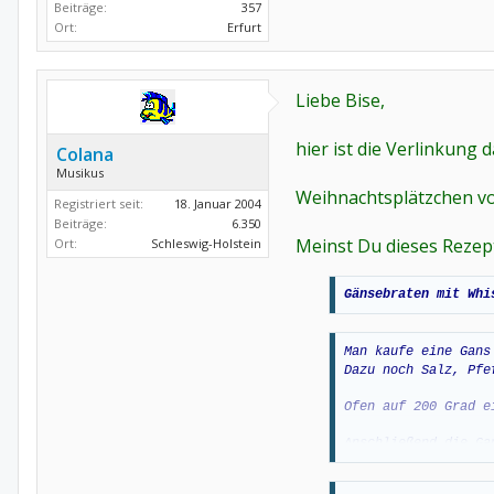
Beiträge:
357
Ort:
Erfurt
Liebe Bise,
hier ist die Verlinkung d
Colana
Musikus
Weihnachtsplätzchen v
Registriert seit:
18. Januar 2004
Beiträge:
6.350
Meinst Du dieses Rezept 
Ort:
Schleswig-Holstein
Gänsebraten mit Whi
Man kaufe eine Gans
Dazu noch Salz, Pfe
Ofen auf 200 Grad e
Anschließend die Ga
Nun schenke man sic