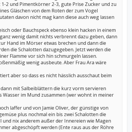
 1-2 und Pimentkörner 2-3, gute Prise Zucker und zu
eines Gläschen von dem Roten der zum Vogel
 Zutaten davon nicht mag kann diese auch weg lassen
leisch oder Bauchspeck ebenso klein hacken in einem
 ganz wenig damit nichts verbrennt dazu geben, dann
s zur Hand im Mörser etwas brechen und dann die
rden die Schalotten dazugegeben. Jetzt werden die
ner Flamme vor sich hin schmurgeln lassen.
es soßenmäßig wenig ausbeute. Aber Frau Ara wäre
ert aber so dass es nicht hässlich ausschaut beim
 dann mit Salbeiblättern die kurz vorm servieren
n das Wasser im Mund zusammen (wer wohnt in meiner
ch laffer und von Jamie Oliver, der günstige von
gemüse plus nochmal ein bis zwei Schalotten die
l und nix anderem außer der Innereien wie Magen
immer abgeschöpft werden (Ente raus aus der Röhre