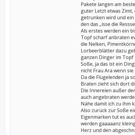
Pakete langen am besten
guter Letzt etwas Zimt
getrunken wird und ein 
den das „isse die Ressse
Als erstes werden ein b
Topf scharf anbraten e
die Nelken, Pimentkörne
Lorbeerblätter dazu geb
ganzen Dinger im Topf 
Soße, ja das ist ein Di
nicht Frau Ara wenn sie 
Da die Flügelenden ja s
Braten zieht sich dort d
Die Innereien außer der
auch angebraten werden
Nähe damit ich zu ihm 
Also zurück zur Soße ei
Eigenmarken tut es auch
werden gaaaaanz kleing
Herz und den abgeschni