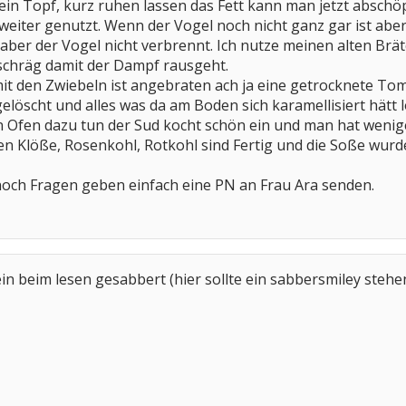
ein Topf, kurz ruhen lassen das Fett kann man jetzt abschöp
eiter genutzt. Wenn der Vogel noch nicht ganz gar ist aber
ber der Vogel nicht verbrennt. Ich nutze meinen alten Bräte
schräg damit der Dampf rausgeht.
t den Zwiebeln ist angebraten ach ja eine getrocknete To
elöscht und alles was da am Boden sich karamellisiert hätt
en Ofen dazu tun der Sud kocht schön ein und man hat wenige
gen Klöße, Rosenkohl, Rotkohl sind Fertig und die Soße wu
 noch Fragen geben einfach eine PN an Frau Ara senden.
in beim lesen gesabbert (hier sollte ein sabbersmiley stehen