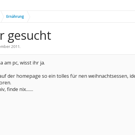
Ernährung
hr gesucht
ember 2011
.
a am pc, wisst ihr ja.
 auf der homepage so ein tolles für nen weihnachtsessen, ide
loren.
 finde nix........