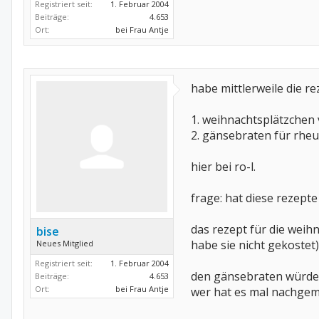
Registriert seit:
1. Februar 2004
Beiträge:
4.653
Ort:
bei Frau Antje
habe mittlerweile die r
1. weihnachtsplätzchen
2. gänsebraten für rhe
hier bei ro-l.
frage: hat diese rezept
das rezept für die weih
bise
habe sie nicht gekostet)
Neues Mitglied
Registriert seit:
1. Februar 2004
den gänsebraten würde ic
Beiträge:
4.653
Ort:
bei Frau Antje
wer hat es mal nachge