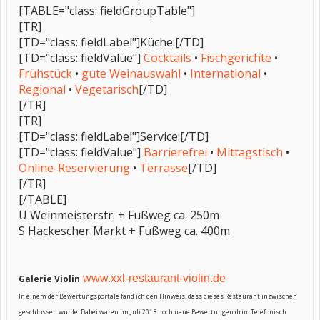
[TABLE="class: fieldGroupTable"]
[TR]
[TD="class: fieldLabel"]Küche:[/TD]
[TD="class: fieldValue"]
Cocktails
•
Fischgerichte
•
Frühstück
•
gute Weinauswahl
•
International
•
Regional
•
Vegetarisch
[/TD]
[/TR]
[TR]
[TD="class: fieldLabel"]Service:[/TD]
[TD="class: fieldValue"]
Barrierefrei
•
Mittagstisch
•
Online-Reservierung
•
Terrasse
[/TD]
[/TR]
[/TABLE]
U Weinmeisterstr. + Fußweg ca. 250m
S Hackescher Markt + Fußweg ca. 400m
www.xxl-restaurant-violin.de
Galerie Violin
In einem der Bewertungsportale fand ich den Hinweis, dass dieses Restaurant inzwischen
geschlossen wurde. Dabei waren im Juli 2013 noch neue Bewertungen drin. Telefonisch