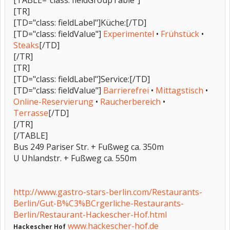
[TABLE="class: fieldGroupTable"]
[TR]
[TD="class: fieldLabel"]Küche:[/TD]
[TD="class: fieldValue"]
Experimentel
•
Frühstück
•
Steaks
[/TD]
[/TR]
[TR]
[TD="class: fieldLabel"]Service:[/TD]
[TD="class: fieldValue"]
Barrierefrei
•
Mittagstisch
•
Online-Reservierung
•
Raucherbereich
•
Terrasse
[/TD]
[/TR]
[/TABLE]
Bus 249 Pariser Str. + Fußweg ca. 350m
U Uhlandstr. + Fußweg ca. 550m
http://www.gastro-stars-berlin.com/Restaurants-
Berlin/Gut-B%C3%BCrgerliche-Restaurants-
Berlin/Restaurant-Hackescher-Hof.html
www.hackescher-hof.de
Hackescher Hof