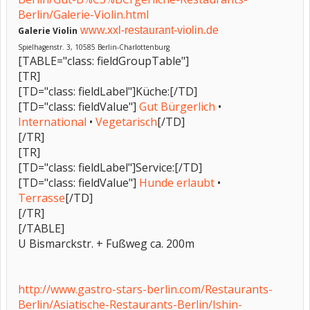
Berlin/Galerie-Violin.html
www.xxl-restaurant-violin.de
Galerie Violin
Spielhagenstr. 3, 10585 Berlin-Charlottenburg
[TABLE="class: fieldGroupTable"]
[TR]
[TD="class: fieldLabel"]Küche:[/TD]
[TD="class: fieldValue"]
Gut Bürgerlich
•
International
•
Vegetarisch
[/TD]
[/TR]
[TR]
[TD="class: fieldLabel"]Service:[/TD]
[TD="class: fieldValue"]
Hunde erlaubt
•
Terrasse
[/TD]
[/TR]
[/TABLE]
U Bismarckstr. + Fußweg ca. 200m
http://www.gastro-stars-berlin.com/Restaurants-
Berlin/Asiatische-Restaurants-Berlin/Ishin-