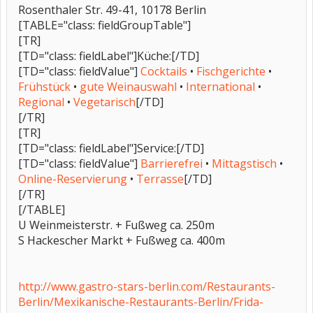
Rosenthaler Str. 49-41, 10178 Berlin
[TABLE="class: fieldGroupTable"]
[TR]
[TD="class: fieldLabel"]Küche:[/TD]
[TD="class: fieldValue"]
Cocktails
•
Fischgerichte
•
Frühstück
•
gute Weinauswahl
•
International
•
Regional
•
Vegetarisch
[/TD]
[/TR]
[TR]
[TD="class: fieldLabel"]Service:[/TD]
[TD="class: fieldValue"]
Barrierefrei
•
Mittagstisch
•
Online-Reservierung
•
Terrasse
[/TD]
[/TR]
[/TABLE]
U Weinmeisterstr. + Fußweg ca. 250m
S Hackescher Markt + Fußweg ca. 400m
http://www.gastro-stars-berlin.com/Restaurants-
Berlin/Mexikanische-Restaurants-Berlin/Frida-