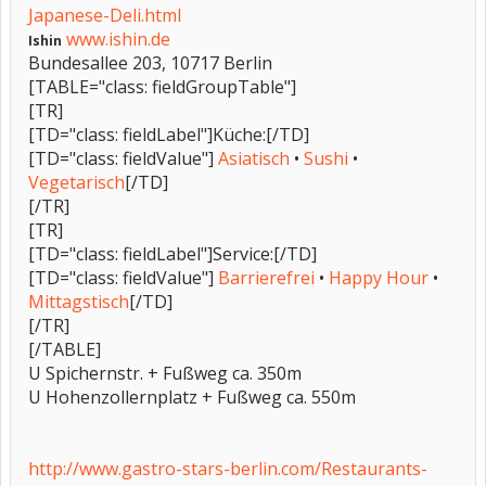
Japanese-Deli.html
www.ishin.de
Ishin
Bundesallee 203, 10717 Berlin
[TABLE="class: fieldGroupTable"]
[TR]
[TD="class: fieldLabel"]Küche:[/TD]
[TD="class: fieldValue"]
Asiatisch
•
Sushi
•
Vegetarisch
[/TD]
[/TR]
[TR]
[TD="class: fieldLabel"]Service:[/TD]
[TD="class: fieldValue"]
Barrierefrei
•
Happy Hour
•
Mittagstisch
[/TD]
[/TR]
[/TABLE]
U Spichernstr. + Fußweg ca. 350m
U Hohenzollernplatz + Fußweg ca. 550m
http://www.gastro-stars-berlin.com/Restaurants-