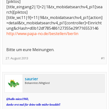
[piktos]
[title_eingang2|1]=2|1&tx_mobidatsearchv4_pi1[sea
rch][piktos]
[title_wc11|9]=11|9&tx_mobidatsearchv4_pi1[action]
=detail&tx_mobidatsearchv4_pi1[controller]=Einricht
ung&cHash=d0b12df785486127355e29f716553146
http://www.papa-no.de/bestellen/berlin
Bitte um eure Meinungen.
27. August 2013
#1
saurier
Bekanntes Mitglied
@hallo mieze1960,
danke erst mal für deine tolle mühe-knuddel!