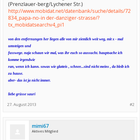
(Prenzlauer-berg/Lychener Str.)
http://www.mobidat.net/datenbank/suche/details/72
834_papa-no-in der-danziger-strasse/?
tx_mobidatsearchv4_pi1
von den entfernungen her liegen alle von mir ziemlich weit weg, mit x - mal
umsteigen und
fusswege. naja schaun wir mal, was ihr euch so aussucht.
hauptsache ich
komme irgendwie
ran, wenn ich
kann.
sowas wie glatteis , schnee...sind nicht meins , da bleib ich
zu hause.
aber- das ist ja nicht immer.
liebe grüsse sauri
27. August 2013
#2
mimi67
Aktives Mitglied