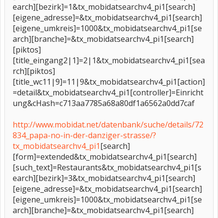
earch][bezirk]=1&tx_mobidatsearchv4_pi1[search]
[eigene_adresse]=&tx_mobidatsearchv4_pi1[search]
[eigene_umkreis]=1000&tx_mobidatsearchv4_pi1[se
arch][branche]=&tx_mobidatsearchv4_pi1[search]
[piktos]
[title_eingang2|1]=2|1&tx_mobidatsearchv4_pi1[sea
rch][piktos]
[title_wc11|9]=11|9&tx_mobidatsearchv4_pi1[action]
=detail&tx_mobidatsearchv4_pi1[controller]=Einricht
ung&cHash=c713aa7785a68a80df1a6562a0dd7caf
http://www.mobidat.net/datenbank/suche/details/72
834_papa-no-in-der-danziger-strasse/?
tx_mobidatsearchv4_pi1
[search]
[form]=extended&tx_mobidatsearchv4_pi1[search]
[such_text]=Restaurants&tx_mobidatsearchv4_pi1[s
earch][bezirk]=3&tx_mobidatsearchv4_pi1[search]
[eigene_adresse]=&tx_mobidatsearchv4_pi1[search]
[eigene_umkreis]=1000&tx_mobidatsearchv4_pi1[se
arch][branche]=&tx_mobidatsearchv4_pi1[search]