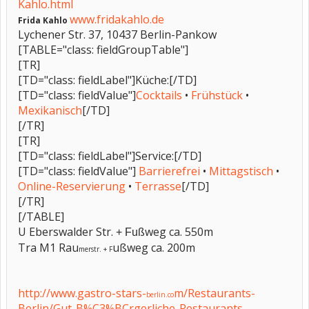
Kahlo.html
www.fridakahlo.de
Frida Kahlo
Lychener Str. 37, 10437 Berlin-Pankow
[TABLE="class: fieldGroupTable"]
[TR]
[TD="class: fieldLabel"]Küche:[/TD]
[TD="class: fieldValue"]
Cocktails
•
Frühstück
•
Mexikanisch
[/TD]
[/TR]
[TR]
[TD="class: fieldLabel"]Service:[/TD]
[TD="class: fieldValue"]
Barrierefrei
•
Mittagstisch
•
Online-Reservierung
•
Terrasse
[/TD]
[/TR]
[/TABLE]
U Eberswalder Str.
weg ca. 550m
+ Fuß
Tra M1 Rau
ußweg ca. 200m
merstr. + F
http://www.gastro-stars-
m/Restaurants-
berlin.co
Berlin/Gut-B%C3%BCrgerliche-Restaurants-