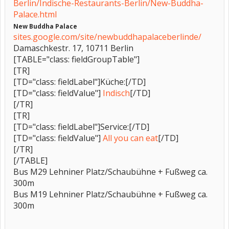
Berlin/Indische-Restaurants-Berlin/New-Buddha-
Palace.html
New Buddha Palace
sites.google.com/site/newbuddhapalaceberlinde/
Damaschkestr. 17, 10711 Berlin
[TABLE="class: fieldGroupTable"]
[TR]
[TD="class: fieldLabel"]Küche:[/TD]
[TD="class: fieldValue"]
Indisch
[/TD]
[/TR]
[TR]
[TD="class: fieldLabel"]Service:[/TD]
[TD="class: fieldValue"]
All you can eat
[/TD]
[/TR]
[/TABLE]
Bus M29 Lehniner Platz/Schaubühne + Fußweg ca.
300m
Bus M19 Lehniner Platz/Schaubühne + Fußweg ca.
300m