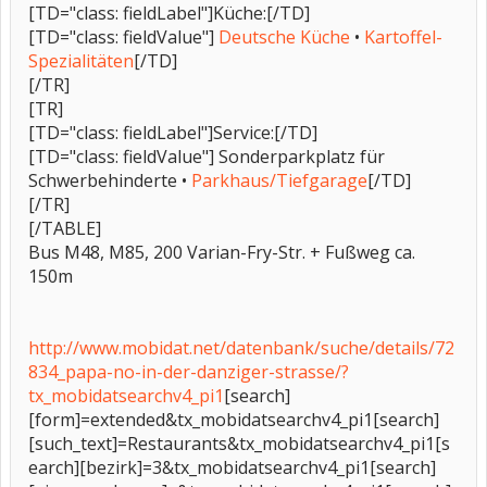
[TD="class: fieldLabel"]Küche:[/TD]
[TD="class: fieldValue"]
Deutsche Küche
•
Kartoffel-
Spezialitäten
[/TD]
[/TR]
[TR]
[TD="class: fieldLabel"]Service:[/TD]
[TD="class: fieldValue"] Sonderparkplatz für
Schwerbehinderte •
Parkhaus/Tiefgarage
[/TD]
[/TR]
[/TABLE]
Bus M48, M85, 200 Varian-Fry-Str. + Fußweg ca.
150m
http://www.mobidat.net/datenbank/suche/details/72
834_papa-no-in-der-danziger-strasse/?
tx_mobidatsearchv4_pi1
[search]
[form]=extended&tx_mobidatsearchv4_pi1[search]
[such_text]=Restaurants&tx_mobidatsearchv4_pi1[s
earch][bezirk]=3&tx_mobidatsearchv4_pi1[search]