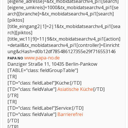
[eigene_adresse]=&tx_mobidatsearchv4_pi1[search]
[eigene_umkreis]=1000&tx_mobidatsearchv4_pi1[se
arch][branche]=&tx_mobidatsearchv4_pi1[search]
[piktos]
[title_eingang2|1]=2|1&tx_mobidatsearchv4_pi1[sea
rch][piktos]
[title_wc11|9]=11|9&tx_mobidatsearchv4_pi1[action]
=detail&tx_mobidatsearchv4_pi1[controller]=Einricht
ung&cHash=d0b12df785486127355e29f716553146
www.papa-no.de
PAPA NO
Danziger Straße 11, 10435 Berlin-Pankow
[TABLE="class: fieldGroupTable"]
[TR]
[TD="class: fieldLabel"]Küche:[/TD]
[TD="class: fieldValue"]
Asiatische Küche
[/TD]
[/TR]
[TR]
[TD="class: fieldLabel"]Service:[/TD]
[TD="class: fieldValue"]
Barrierefrei
[/TD]
[/TR]