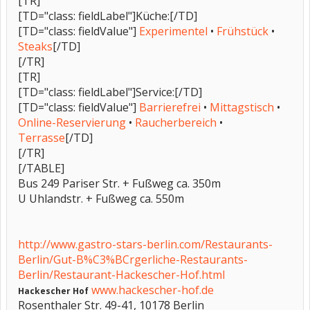
[TR]
[TD="class: fieldLabel"]Küche:[/TD]
[TD="class: fieldValue"]
Experimentel
•
Frühstück
•
Steaks
[/TD]
[/TR]
[TR]
[TD="class: fieldLabel"]Service:[/TD]
[TD="class: fieldValue"]
Barrierefrei
•
Mittagstisch
•
Online-Reservierung
•
Raucherbereich
•
Terrasse
[/TD]
[/TR]
[/TABLE]
Bus 249 Pariser Str. + Fußweg ca. 350m
U Uhlandstr. + Fußweg ca. 550m
http://www.gastro-stars-berlin.com/Restaurants-
Berlin/Gut-B%C3%BCrgerliche-Restaurants-
Berlin/Restaurant-Hackescher-Hof.html
www.hackescher-hof.de
Hackescher Hof
Rosenthaler Str. 49-41, 10178 Berlin