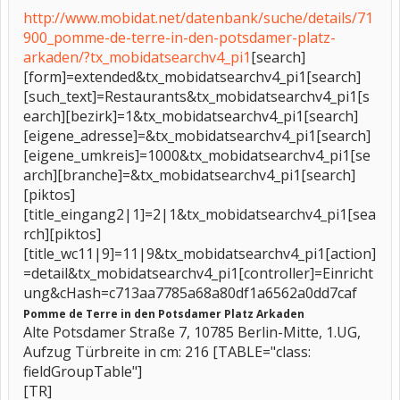
http://www.mobidat.net/datenbank/suche/details/71
900_pomme-de-terre-in-den-potsdamer-platz-
arkaden/?tx_mobidatsearchv4_pi1
[search]
[form]=extended&tx_mobidatsearchv4_pi1[search]
[such_text]=Restaurants&tx_mobidatsearchv4_pi1[s
earch][bezirk]=1&tx_mobidatsearchv4_pi1[search]
[eigene_adresse]=&tx_mobidatsearchv4_pi1[search]
[eigene_umkreis]=1000&tx_mobidatsearchv4_pi1[se
arch][branche]=&tx_mobidatsearchv4_pi1[search]
[piktos]
[title_eingang2|1]=2|1&tx_mobidatsearchv4_pi1[sea
rch][piktos]
[title_wc11|9]=11|9&tx_mobidatsearchv4_pi1[action]
=detail&tx_mobidatsearchv4_pi1[controller]=Einricht
ung&cHash=c713aa7785a68a80df1a6562a0dd7caf
Pomme de Terre in den Potsdamer Platz Arkaden
Alte Potsdamer Straße 7, 10785 Berlin-Mitte, 1.UG,
Aufzug Türbreite in cm: 216 [TABLE="class:
fieldGroupTable"]
[TR]