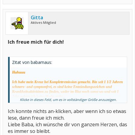
Gitta
Aktives Mitglied
Ich freue mich für dich!
Zitat von babamaus:
Huhuuu
Ich habe mein Kreuz bei Komplettremission gemacht. Bin seit 1 1/2 Jahren
schmerz- und symptomfrei, es sind keine Entzündungszeichen und
Krankheitsaktivitäten zu finden, weder im Blut noch sonst wo und seit 1
Jahr nehme ich keine Medis mehr....
Klicke in dieses Feld, um es in vollständiger Größe anzuzeigen.
Es geeeeeeht mir guuuuhuuuut
Ich konnte nichts an-klicken, aber wenn ich so etwas
lese, dann freue ich mich.
Liebe Baba, ich wünsche dir von ganzem Herzen, das
es immer so bleibt.