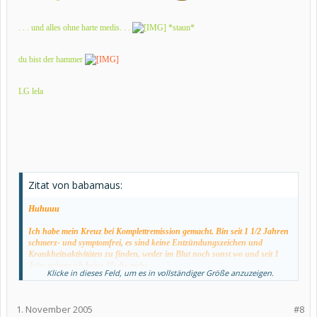
. . . und alles ohne harte medis. . .
*staun*
du bist der hammer
LG lela
Zitat von babamaus:
Huhuuu
Ich habe mein Kreuz bei Komplettremission gemacht. Bin seit 1 1/2 Jahren
schmerz- und symptomfrei, es sind keine Entzündungszeichen und
Krankheitsaktivitäten zu finden, weder im Blut noch sonst wo und seit 1
Jahr nehme ich keine Medis mehr....
Klicke in dieses Feld, um es in vollständiger Größe anzuzeigen.
Es geeeeeeht mir guuuuhuuuut
1. November 2005
#8