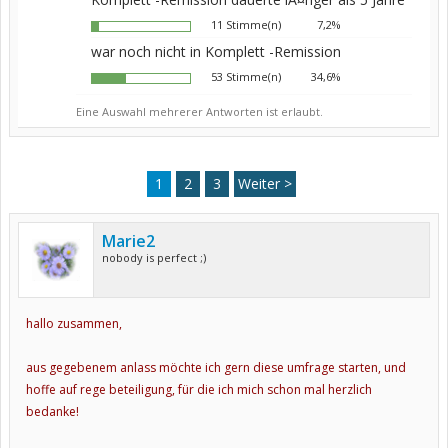
11 Stimme(n)
7,2%
war noch nicht in Komplett -Remission
53 Stimme(n)
34,6%
Eine Auswahl mehrerer Antworten ist erlaubt.
1
2
3
Weiter >
Marie2
nobody is perfect ;)
hallo zusammen,
aus gegebenem anlass möchte ich gern diese umfrage starten,
und
hoffe auf rege beteiligung, für die ich mich schon mal
herzlich
bedanke!