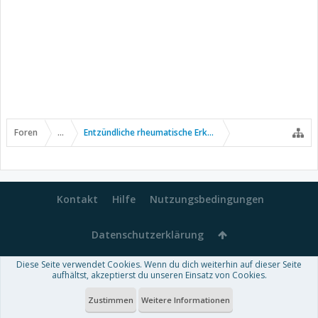
Foren
...
Entzündliche rheumatische Erkrankungen
Kontakt
Hilfe
Nutzungsbedingungen
Datenschutzerklärung
Diese Seite verwendet Cookies. Wenn du dich weiterhin auf dieser Seite
Forum software by XenForo™
aufhältst, akzeptierst du unseren Einsatz von Cookies.
-
Deutsch von xenDach
Some XenForo functionality crafted by
Audentio Design
.
Theme designed by
ThemeHouse
.
Zustimmen
Weitere Informationen