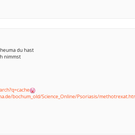
 Rheuma du hast
ch nimmst
earch?q=cache
a.de/bochum_old/Science_Online/Psoriasis/methotrexat