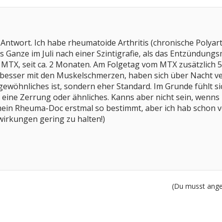
e Antwort. Ich habe rheumatoide Arthritis (chronische Polya
s Ganze im Juli nach einer Szintigrafie, als das Entzündun
MTX, seit ca. 2 Monaten. Am Folgetag vom MTX zusätzlich 
 besser mit den Muskelschmerzen, haben sich über Nacht v
gewöhnliches ist, sondern eher Standard. Im Grunde fühlt sic
 eine Zerrung oder ähnliches. Kanns aber nicht sein, wenns ma
mein Rheuma-Doc erstmal so bestimmt, aber ich hab schon v
rkungen gering zu halten!)
(Du musst angem