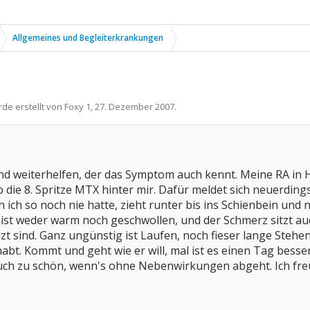
Allgemeines und Begleiterkrankungen
rde erstellt von
Foxy 1
,
27. Dezember 2007
.
and weiterhelfen, der das Symptom auch kennt. Meine RA in 
b die 8. Spritze MTX hinter mir. Dafür meldet sich neuerdi
 ich so noch nie hatte, zieht runter bis ins Schienbein und
, ist weder warm noch geschwollen, und der Schmerz sitzt au
zt sind. Ganz ungünstig ist Laufen, noch fieser lange Steh
abt. Kommt und geht wie er will, mal ist es einen Tag besse
uch zu schön, wenn's ohne Nebenwirkungen abgeht. Ich fr