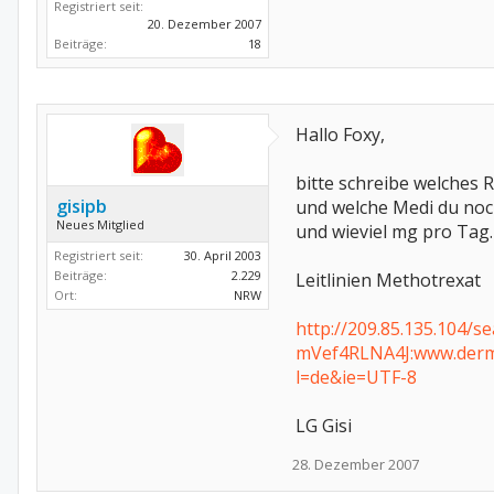
Registriert seit:
20. Dezember 2007
Beiträge:
18
Hallo Foxy,
bitte schreibe welches
gisipb
und welche Medi du no
Neues Mitglied
und wieviel mg pro Tag.
Registriert seit:
30. April 2003
Beiträge:
2.229
Leitlinien Methotrexat
Ort:
NRW
http://209.85.135.104/s
mVef4RLNA4J:www.derm
l=de&ie=UTF-8
LG Gisi
28. Dezember 2007