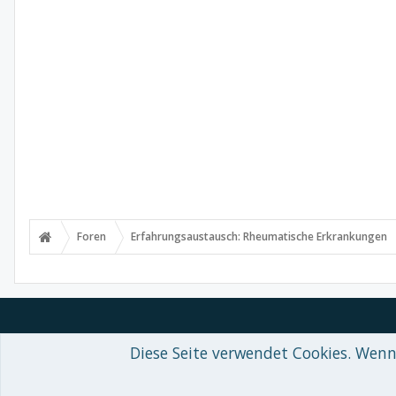
Foren
Erfahrungsaustausch: Rheumatische Erkrankungen
Diese Seite verwendet Cookies. Wenn 
Forum software by XenForo™
© 2010-2018 XenForo Ltd.
-
Deutsch von
Some XenForo functionality crafted by
Audentio Design
.
Theme designed by
ThemeHouse
.