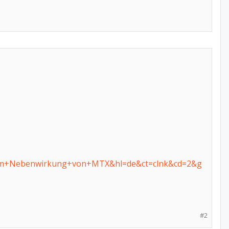
.htm+Nebenwirkung+von+MTX&hl=de&ct=clnk&cd=2&g
#2