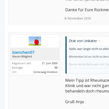
Danke für Eure Rückme
8. November 2016
Zitat von Unikater:
↑
Hallo, war lange nicht so aktiv 
bienchen07
Neues Mitglied
Momentan ist es nicht so bera
Registriert seit:
21. Juni 2009
Meine letzte Reha war vor 9 Jah
Beiträge:
88
Bei der Suche nach einer Kli
Ort:
Schleswig-Holstein
letzten mal und möchte dort n
haben.
Mein Tipp ist Rheumaze
Wenn ich auf die Homepage der
Klinik und war nicht gan
behandeln doch rheuma
War schon jemand dort? Welch
Danke für Eure Rückmeldung
Gruß Anja