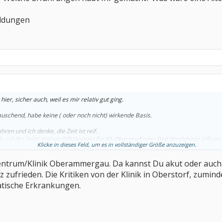
ldungen
hier, sicher auch, weil es mir relativ gut ging.
uschend, habe keine ( oder noch nicht) wirkende Basis.
ren und ich denke, die Zeit ist reif.
nik auf der Seite meiner DRV kommt für RA Oberstorf oder Bad Windsheim infrage
Klicke in dieses Feld, um es in vollständiger Größe anzuzeigen.
icht wieder hin. Ich war ziemlich enttäuscht, sicher auch ein Grund, so lange k
ntrum/Klinik Oberammergau. Da kannst Du akut oder auch z
 Klinik in Oberstorf schaue, gibt's dort aber keine Indikation RA.
z zufrieden. Die Kritiken von der Klinik in Oberstorf, zumin
tische Erkrankungen.
e Erfahrungen habt Ihr gemacht? Was wäre eine Alternative?
en