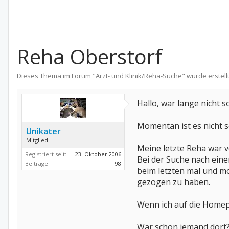
Reha Oberstorf
Dieses Thema im Forum "
Arzt- und Klinik/Reha-Suche
" wurde erstell
Hallo, war lange nicht so
Momentan ist es nicht s
Unikater
Mitglied
Meine letzte Reha war vor
Registriert seit:
23. Oktober 2006
Bei der Suche nach eine
Beiträge:
98
beim letzten mal und mö
gezogen zu haben.
Wenn ich auf die Homepa
War schon jemand dort?