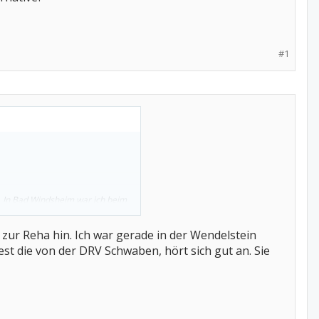
#1
. In Bad Windsheim war ich beim
eine Reha in Erwägung gezogen zu
ur Reha hin. Ich war gerade in der Wendelstein
dest die von der DRV Schwaben, hört sich gut an. Sie