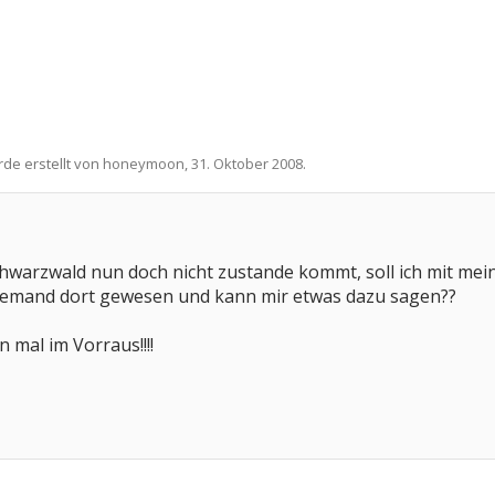
rde erstellt von
honeymoon
,
31. Oktober 2008
.
warzwald nun doch nicht zustande kommt, soll ich mit mein
 jemand dort gewesen und kann mir etwas dazu sagen??
 mal im Vorraus!!!!