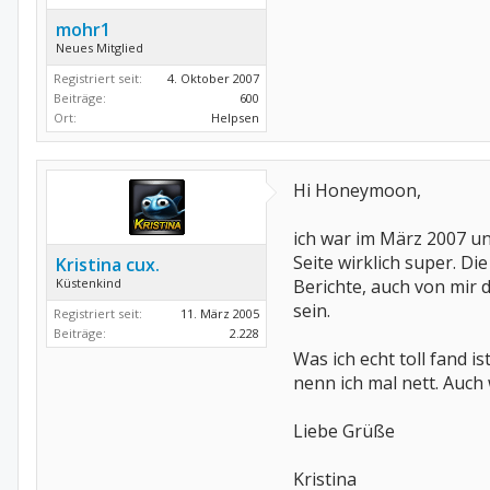
mohr1
Neues Mitglied
Registriert seit:
4. Oktober 2007
Beiträge:
600
Ort:
Helpsen
Hi Honeymoon,
ich war im März 2007 un
Seite wirklich super. Di
Kristina cux.
Küstenkind
Berichte, auch von mir d
sein.
Registriert seit:
11. März 2005
Beiträge:
2.228
Was ich echt toll fand 
nenn ich mal nett. Auch
Liebe Grüße
Kristina