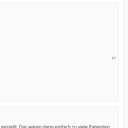
#7
 gestellt. Das wären dann einfach zu viele Patienten