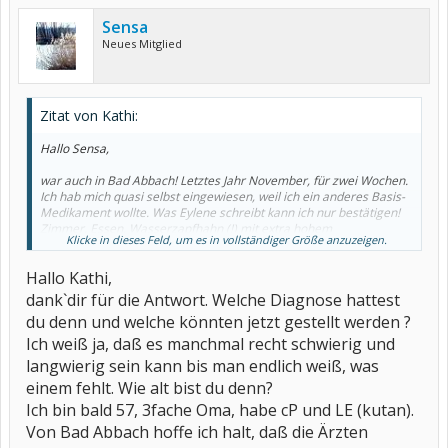
Sensa
Neues Mitglied
Zitat von Kathi:
Hallo Sensa,
war auch in Bad Abbach! Letztes Jahr November, für zwei Wochen.
Ich hab mich quasi selbst eingewiesen, weil ich ein anderes Basis-
Medikament wollte. Was Eylene schreibt kann ich nur bestätigen!
Zimmer, Essen, Wasserzapfhahn (!) mit extra hohem
Klicke in dieses Feld, um es in vollständiger Größe anzuzeigen.
Calciumgehalt
(für uns Cortisongeschädigten...),... ansonsten ist Bad Abbach halt
Hallo Kathi,
sehr ausgestorben, dafür ist der KH-Park ganz toll!
dank`dir für die Antwort. Welche Diagnose hattest
Die Ärzte dort, ja sie sind halt auch nur Ärzte/Menschen...
du denn und welche könnten jetzt gestellt werden ?
Ich war mittlerweile auch bei nem anderen Arzt, der alle meinen
bisherigen Diagnosen verwarf und jetzt nach einer neuen bastelt!
Ich weiß ja, daß es manchmal recht schwierig und
langwierig sein kann bis man endlich weiß, was
Ich lernt dort einen Mann kenne, er war wirklich schwer krank;
einem fehlt. Wie alt bist du denn?
keiner wußte eigentlich was er hat! Er sagte, er war in Kliniken in
ganz Deutschland, doch in Bad Abbach fühlt er sich gut behandelt.
Ich bin bald 57, 3fache Oma, habe cP und LE (kutan).
Das ist doch ein Wort!
Von Bad Abbach hoffe ich halt, daß die Ärzten