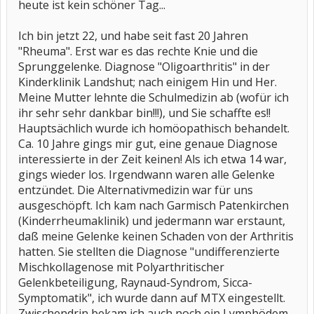
heute ist kein schöner Tag...
Ich bin jetzt 22, und habe seit fast 20 Jahren
"Rheuma". Erst war es das rechte Knie und die
Sprunggelenke. Diagnose "Oligoarthritis" in der
Kinderklinik Landshut; nach einigem Hin und Her.
Meine Mutter lehnte die Schulmedizin ab (wofür ich
ihr sehr sehr dankbar bin!!!), und Sie schaffte es!!
Hauptsächlich wurde ich homöopathisch behandelt.
Ca. 10 Jahre gings mir gut, eine genaue Diagnose
interessierte in der Zeit keinen! Als ich etwa 14 war,
gings wieder los. Irgendwann waren alle Gelenke
entzündet. Die Alternativmedizin war für uns
ausgeschöpft. Ich kam nach Garmisch Patenkirchen
(Kinderrheumaklinik) und jedermann war erstaunt,
daß meine Gelenke keinen Schaden von der Arthritis
hatten. Sie stellten die Diagnose "undifferenzierte
Mischkollagenose mit Polyarthritischer
Gelenkbeteiligung, Raynaud-Syndrom, Sicca-
Symptomatik", ich wurde dann auf MTX eingestellt.
Zwischendrin bekam ich auch noch ein Lymphödem,