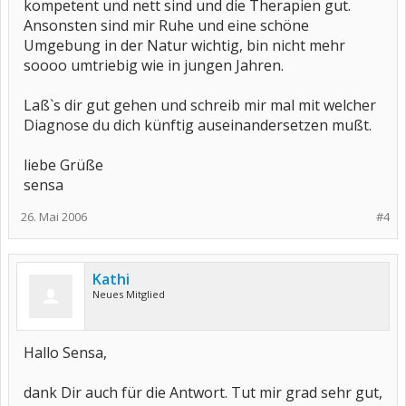
kompetent und nett sind und die Therapien gut.
Alles Gute! Gute Besserung!
Kathi
Ansonsten sind mir Ruhe und eine schöne
Umgebung in der Natur wichtig, bin nicht mehr
P.S. Verlauf dich nicht dort...! (du wirst schon sehn was ich mein)
soooo umtriebig wie in jungen Jahren.
Laß`s dir gut gehen und schreib mir mal mit welcher
Diagnose du dich künftig auseinandersetzen mußt.
liebe Grüße
sensa
26. Mai 2006
#4
Kathi
Neues Mitglied
Hallo Sensa,
dank Dir auch für die Antwort. Tut mir grad sehr gut,