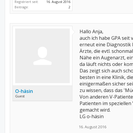
Registriert seit:
16. August 2016
Beiträge:
2
Hallo Anja,
auch ich habe GPA seit v
erneut eine Diagnostik l
Ärzte, die evtl. schonm
Nähe ein Augenarzt, ein
da läuft nichts oder ko
Das zeigt sich auch scho
besten in eine Klinik, 
einigermaßen sicher sein
zu wissen, dass das 'M
O-häsin
Von anderen V-Patienten
Guest
Patienten im speziellen
gemacht wird.
LG o-häsin
16. August 2016