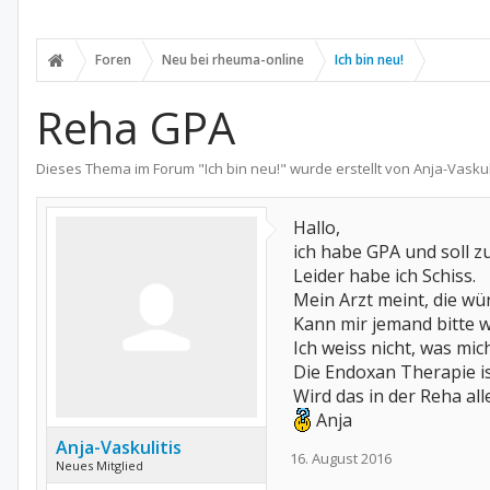
Foren
Neu bei rheuma-online
Ich bin neu!
Reha GPA
Dieses Thema im Forum "
Ich bin neu!
" wurde erstellt von
Anja-Vaskul
Hallo,
ich habe GPA und soll z
Leider habe ich Schiss.
Mein Arzt meint, die w
Kann mir jemand bitte
Ich weiss nicht, was mic
Die Endoxan Therapie i
Wird das in der Reha a
Anja
Anja-Vaskulitis
16. August 2016
Neues Mitglied