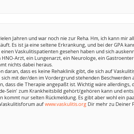
ielen Jahren und war noch nie zur Reha. Hm, ich kann mir all
äuft. Es ist ja eine seltene Erkrankung, und bei der GPA kann
al einen Vaskulitispatienten gesehen haben und sich auskenn
 HNO-Arzt, ein Lungenarzt, ein Neurologe, ein Gastroenterolo
mmt nichts dabei heraus.
n daran, dass es keine Rehaklinik gibt, die sich auf Vaskuliti
die sich mit der/den im Vordergrund stehenden Beschwerden 
, dass die Therapie angepaßt ist. Wichtig wäre allerdings, da
üde-Sein' zum Krankheitsbild gehört/gehören kann und ents
 kommt nur selten Rückmeldung. Es gibt aber wohl ein paar,
 Vaskulitisforum auf
www.vaskulitis.org
Dir mehr zu Deiner 