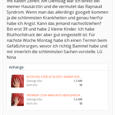
mit kalten Zehen. Am Dienstag war ich direkt bei
meiner Hausärztin und die vermutet das Raynaud
Syndrom. Wenn man das allerdings googelt kommen
ja die schlimmsten Krankheiten und genau hierfür
habe ich Angst. Kann das jemand nachvollziehen?
Bin erst 39 und habe 2 kleine Kinder. Ich habe
Bluthochdruck der aber gut eingestellt ist. Für
nächste Woche Montag habe ich einen Termin beim
Gefäßchirurgen, wovor ich richtig Bammel habe und
mir innerlich die schlimmsten Sachen vorstelle. LG
Nina
Anhänge:
8372D1EA-57DB-4C7A-8701-624D0F102023.jpeg
Dateigröße:
1,5 MB
Aufrufe:
58
F8F90839-C51B-4AB9-8FF3-6B29524E07A6.jpeg
Dateigröße:
1,6 MB
Aufrufe:
58