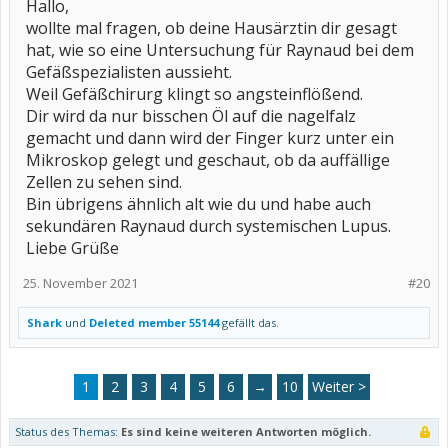
Hallo,
wollte mal fragen, ob deine Hausärztin dir gesagt
hat, wie so eine Untersuchung für Raynaud bei dem
Gefäßspezialisten aussieht.
Weil Gefäßchirurg klingt so angsteinflößend.
Dir wird da nur bisschen Öl auf die nagelfalz
gemacht und dann wird der Finger kurz unter ein
Mikroskop gelegt und geschaut, ob da auffällige
Zellen zu sehen sind.
Bin übrigens ähnlich alt wie du und habe auch
sekundären Raynaud durch systemischen Lupus.
Liebe Grüße
25. November 2021
#20
Shark
und
Deleted member 55144
gefällt das.
1
2
3
4
5
6
→
10
Weiter >
Status des Themas:
Es sind keine weiteren Antworten möglich.